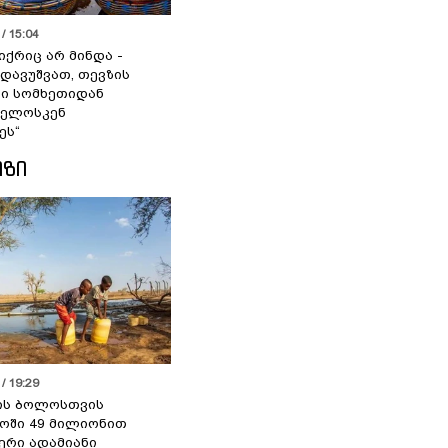
/ 15:04
იქრიც არ მინდა -
 დავუშვათ, თევზის
დი სომხეთიდან
ველოსკენ
ეს“
ᲘᲖᲘ
/ 19:29
ის ბოლოსთვის
ოში 49 მილიონით
იერი ადამიანი