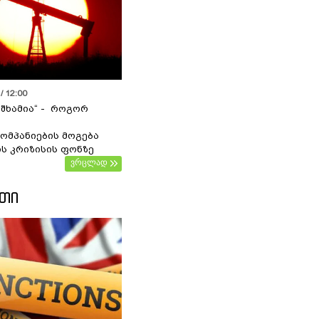
/ 12:00
 შხამია“ - როგორ
ომპანიების მოგება
ს კრიზისის ფონზე
ვრცლად
ᲔᲗᲘ