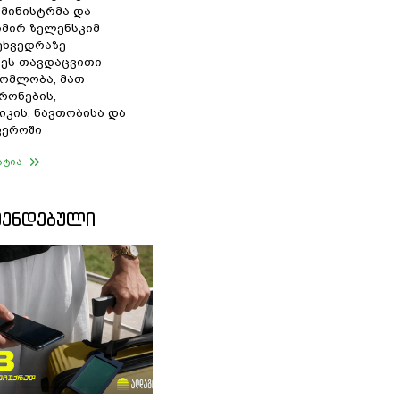
 მინისტრმა და
მირ ზელენსკიმ
შეხვედრაზე
ეს თავდაცვითი
ომლობა, მათ
რონების,
იკის, ნავთობისა და
ფეროში
ატია
ᲛᲔᲜᲓᲔᲑᲣᲚᲘ