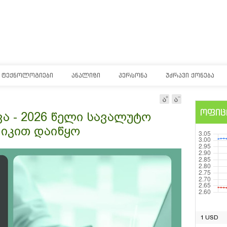
ᲢᲔᲥᲜᲝᲚᲝᲒᲘᲔᲑᲘ
ᲐᲜᲐᲚᲘᲖᲘ
ᲞᲔᲠᲡᲝᲜᲐ
ᲣᲫᲠᲐᲕᲘ ᲥᲝᲜᲔᲑᲐ
ოფიც
ვა - 2026 წელი სავალუტო
მიკით დაიწყო
1 USD