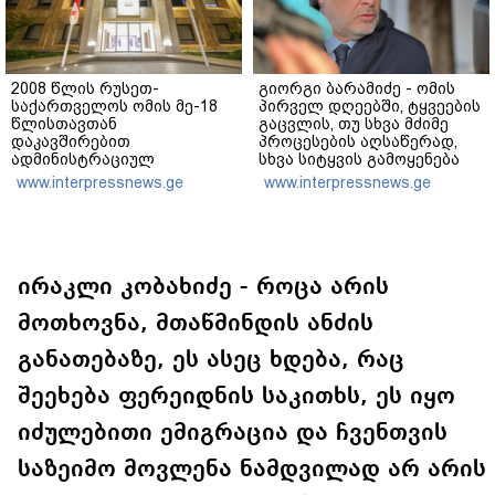
2008 წლის რუსეთ-
გიორგი ბარამიძე - ომის
საქართველოს ომის მე-18
პირველ დღეებში, ტყვეების
წლისთავთან
გაცვლის, თუ სხვა მძიმე
დაკავშირებით
პროცესების აღსაწერად,
ადმინისტრაციულ
სხვა სიტყვის გამოყენება
შენობებზე სახელმწიფო
აჯობებდა - არასდროს
www.interpressnews.ge
www.interpressnews.ge
დროშები დაეშვა
მითქვამს, რომ ჩვენები
ხელებაწეულს ან
დატყვევებულს
"ხვრეტდნენ", ეგ არასდროს
მინახავს და არც რაიმე
ფაქტი ვიცი
ირაკლი კობახიძე - როცა არის
მოთხოვნა, მთაწმინდის ანძის
განათებაზე, ეს ასეც ხდება, რაც
შეეხება ფერეიდნის საკითხს, ეს იყო
იძულებითი ემიგრაცია და ჩვენთვის
საზეიმო მოვლენა ნამდვილად არ არის