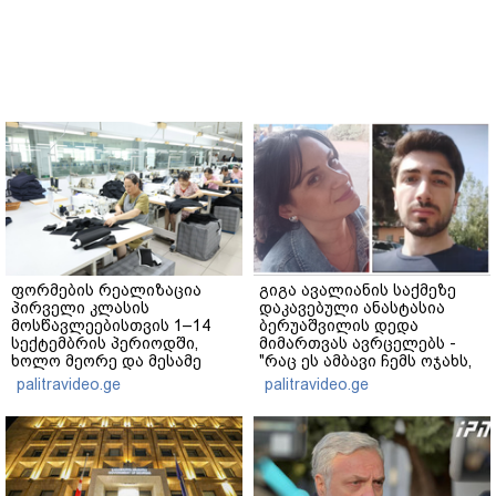
ფორმების რეალიზაცია
გიგა ავალიანის საქმეზე
პირველი კლასის
დაკავებული ანასტასია
მოსწავლეებისთვის 1–14
ბერუაშვილის დედა
სექტემბრის პერიოდში,
მიმართვას ავრცელებს -
ხოლო მეორე და მესამე
"რაც ეს ამბავი ჩემს ოჯახს,
ეტაპებზე...
ჩემს ანასტასიას გადახდა
palitravideo.ge
palitravideo.ge
თავს, მის მერე მე მე არ
ვარ"