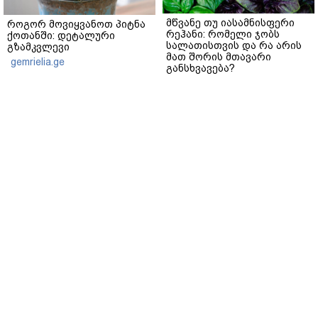
მწვანე თუ იასამნისფერი
როგორ მოვიყვანოთ პიტნა
რეჰანი: რომელი ჯობს
ქოთანში: დეტალური
სალათისთვის და რა არის
გზამკვლევი
მათ შორის მთავარი
gemrielia.ge
განსხვავება?
gemrielia.ge
sponsored by
ContentRoom
ფერმენტირებული
როდის არის ხალი საშიში
ინგრედიენტები კანის
და როგორია მისი
მოვლაში - კორეული
მოშორების მარტივი და
ინოვაციური ბრენდი Manyo
უსაფრთხო გზები
საქართველოშია