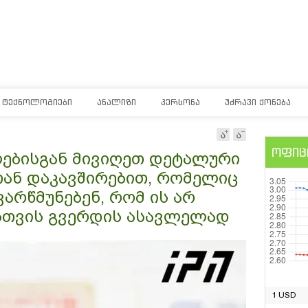
ᲢᲔᲥᲜᲝᲚᲝᲒᲘᲔᲑᲘ
ᲐᲜᲐᲚᲘᲖᲘ
ᲞᲔᲠᲡᲝᲜᲐ
ᲣᲫᲠᲐᲕᲘ ᲥᲝᲜᲔᲑᲐ
ოფიც
ებისგან მივიღეთ დეტალური
ან დაკავშირებით, რომელიც
გვარწმუნებენ, რომ ის არ
ისთვის გვერდის ასავლელად
1 USD