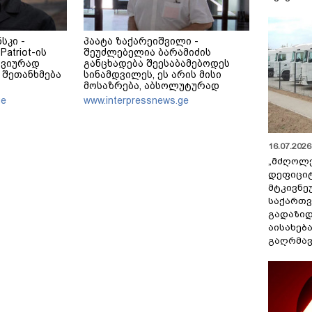
სკი -
პაატა ზაქარეიშვილი -
atriot-ის
შეუძლებელია ბარამიძის
თვიურად
განცხადება შეესაბამებოდეს
 შეთანხმება
სინამდვილეს, ეს არის მისი
მოსაზრება, აბსოლუტურად
ამოვარდნილი რეალობიდან -
ge
www.interpressnews.ge
არ მიმაჩნია, რომ ამის გამო მის
წინააღმდეგ სისხლის
სამართლის საქმე უნდა
აღიძრას
16.07.2026 
„მძღოლ
დეფიცი
მტკივნ
საქართ
გადაზიდ
აისახებ
გაღრმავ