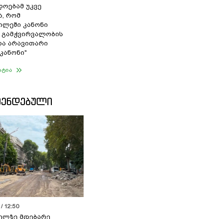
დოებამ უკვე
ა, რომ
ილეში კანონი
 გამჭვირვალობის
და არავითარი
კანონი"
ატია
ᲛᲔᲜᲓᲔᲑᲣᲚᲘ
/ 12:50
ელზე მდებარე