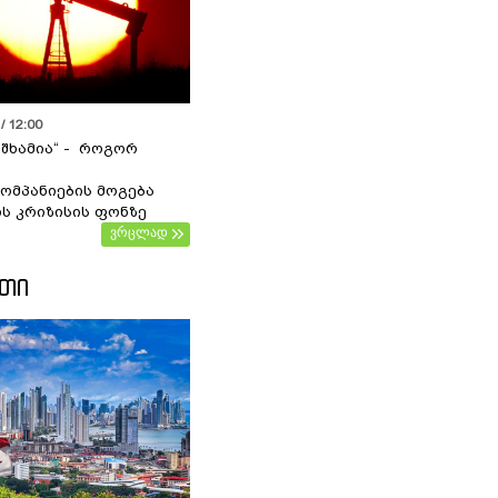
/ 12:00
 შხამია“ - როგორ
ომპანიების მოგება
ს კრიზისის ფონზე
ვრცლად
ᲔᲗᲘ