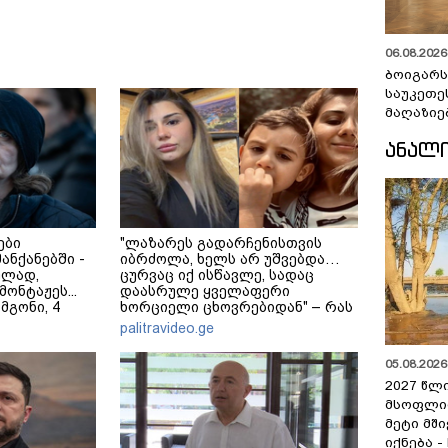
06.08.2026 
ბოიგარ
საუკეთე
მაღაზიე
ᲐᲜᲐᲚ
ები
"ლაზარეს გადარჩენისთვის
მანქანებში -
იბრძოლა, ხელს არ უშვებდა…
ულად,
ცურვაც იქ ისწავლე, სადაც
ონტაჟეს...
დაასრულე ყველაფერი
 მგონი, 4
ხორციელი ცხოვრებიდან" – რას
ეკა კუპატაძე
წერს ხობში დაღუპული დედა-
palitravideo.ge
შვილის ახლობელი?
05.08.2026 
2027 წლ
მსოფლი
მეტი მშ
იქნება -