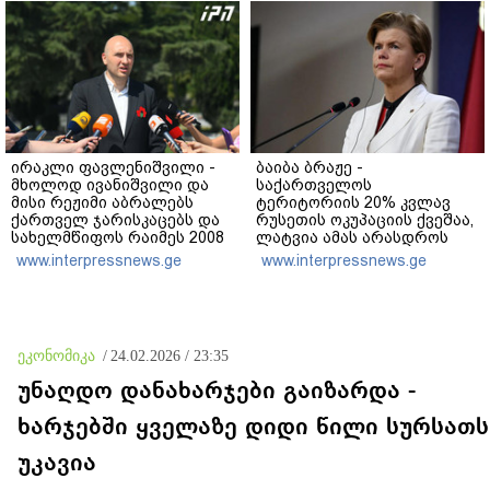
ირაკლი ფავლენიშვილი -
ბაიბა ბრაჟე -
მხოლოდ ივანიშვილი და
საქართველოს
მისი რეჟიმი აბრალებს
ტერიტორიის 20% კვლავ
ქართველ ჯარისკაცებს და
რუსეთის ოკუპაციის ქვეშაა,
სახელმწიფოს რაიმეს 2008
ლატვია ამას არასდროს
წლის აგვისტოს ომში -
აღიარებს და ურყევად
www.interpressnews.ge
www.interpressnews.ge
არანაირი დანაშაული არ
უჭერს მხარს საქართველოს
დაბრალებია ქართულ
სუვერენიტეტსა და
მხარეს
ტერიტორიულ მთლიანობას
ეკონომიკა
/
24.02.2026 / 23:35
უნაღდო დანახარჯები გაიზარდა -
ხარჯებში ყველაზე დიდი წილი სურსათს
უკავია