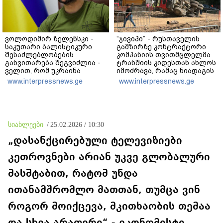
ვოლოდიმირ ზელენსკი -
“ჯივიპი” - რუსთაველის
საკუთარი ბალისტიკური
გამზირზე კონტრაქტორი
შესაძლებლობების
კომპანიის თვითმცლელმა
განვითარება შეგვიძლია -
ტრანშიის კიდესთან ახლოს
ველით, რომ უკრაინა
იმოძრავა, რამაც ნიადაგის
საჭირო შედეგებს 2026–
ჩამოშლა და ტექნიკის
www.interpressnews.ge
www.interpressnews.ge
2027 წლებში მიაღწევს
მოცურება გამოიწვია,
გადაბრუნდა ავტომანქანა,
თვითმცლელში
იმყოფებოდა
მცირეწლოვანი ბავშვი
სიახლეები
/
25.02.2026 / 10:30
„დასანქცირებული ტელევიზიები
კეთროვნები არიან უკვე გლობალური
მასშტაბით, რატომ უნდა
ითანამშრომლო მათთან, თუმცა ვინ
როგორ მოიქცევა, მკითხაობის თემაა