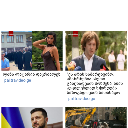
ლანა ლატარია დაკრძალეს
"ეს არის სამარცხვინო,
ამაზრზენია ასეთი
palitravideo.ge
განცხადების მოსმენა, ამას
აუცილებლად სჭირდება
საზოგადოების სათანადო
რეაქცია" - ირაკლი
palitravideo.ge
კობახიძე