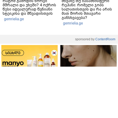
რატომ გამოდის ხორცი
მწვანე თუ იასამნისფერი
მშრალი და უხეში? 4 ოქროს
რეჰანი: რომელი ჯობს
წესი იდეალურად წვნიანი
სალათისთვის და რა არის
სტეიკისა და მწვადისთვის
მათ შორის მთავარი
განსხვავება?
gemrielia.ge
gemrielia.ge
sponsored by
ContentRoom
ფერმენტირებული
როდის არის ხალი საშიში
ინგრედიენტები კანის
და როგორია მისი
მოვლაში - კორეული
მოშორების მარტივი და
ინოვაციური ბრენდი Manyo
უსაფრთხო გზები
საქართველოშია