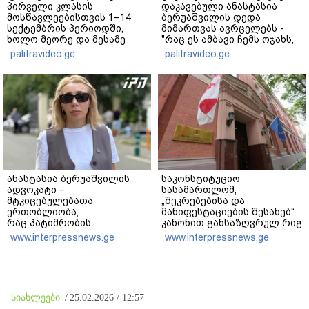
პირველი კლასის
დაკავებული ანასტასია
მოსწავლეებისთვის 1–14
ბერუაშვილის დედა
სექტემბრის პერიოდში,
მიმართვას ავრცელებს -
ხოლო მეორე და მესამე
"რაც ეს ამბავი ჩემს ოჯახს,
ეტაპებზე...
ჩემს ანასტასიას გადახდა
palitravideo.ge
palitravideo.ge
თავს, მის მერე მე მე არ
ვარ"
ანასტასია ბერუაშვილის
საკონსტიტუციო
ადვოკატი -
სასამართლომ,
მტკიცებულებათა
„შეკრებებისა და
ერთობლიობა,
მანიფესტაციების შესახებ“
რაც პატიმრობის
კანონით განსაზღვრულ რიგ
საფუძველი უნდა გახდეს,
აკრძალვასთან
www.interpressnews.ge
www.interpressnews.ge
არ არსებობს - ჩვენი
დაკავშირებით სახალხო
პოზიციაა ბრალდებულის
დამცველის სარჩელი
აღკვეთის ღონისძიების
არსებითად
გარეშე დატოვება, სხვა
განსახილველად მიიღო
ალტერნატივის დაყენებას
სიახლეები
/
25.02.2026 / 12:57
არ გამოვრიცხავ