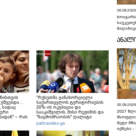
06.08.2026 
ბოიგარ
საუკეთე
მაღაზიე
ᲐᲜᲐᲚ
ნისთვის
"რუსეთმა განახორციელა
 უშვებდა…
საქართველოს ტერიტორიების
05.08.2026 
, სადაც
20%-ის ოკუპაცია და
2027 წლ
ერი
სააკაშვილის, მისი რეჟიმის და
იდან" – რას
"ნაცმოძრაობის" ღალატი
მსოფლი
ული დედა-
ვერანაირად ვერ გადაფარავს
მეტი მშ
palitravideo.ge
?
ამ დანაშაულს" - ირაკლი
იქნება -
კობახიძე