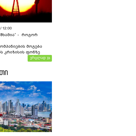
/ 12:00
 შხამია“ - როგორ
ომპანიების მოგება
ს კრიზისის ფონზე
ვრცლად
ᲔᲗᲘ