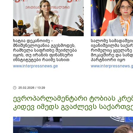
ხატია დეკანოიძე -
სალომე სამადაშვი
მნიშვნელოვანია გვესმოდეს,
ივანიშვილმა საქა
რამხელა საფრთხე შეიძლება
რომელიც ყველაზე
იყოს, თუ ირანის ფინანსური
მოკავშირე და სან
ინსტიტუტები რაიმე სახით
პარტნიორი იყო
აძლიერებს ივანიშვილის
დასავლეთისთვის რ
www.interpressnews.ge
www.interpressnews.
ანტიეროვნული ხელისუფლების
რუსეთის და ირანი
ფინანსურ სტაბილურობას
რეჟიმების ფულის 
აქცია
25.02.2026 / 13:29
ევროპარლამენტარი ტობიას კრემ
კიდევ იმედს გვაძლევს საქართვ