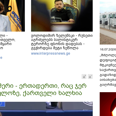
ლი -
ვოლოდიმირ ზელენსკი - რუსეთი
რთველო,
აგრძელებს ბალისტიკურ
 მყარი
ტერორზე ფსონის დადებას -
დო
გვჭირდება მეტი ზეწოლა
16.07.2026 
www.interpressnews.ge
„მძღოლ
ეგიონში,
ge
დეფიცი
ს სისხლიანი
სამრეცხაოდ
მტკივნ
საქართ
გადაზიდ
აისახებ
ერი - ერთადერთი, რაც ჯერ
გაღრმავ
ელოზე, ქართველი ხალხია