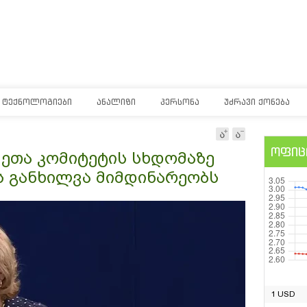
ᲢᲔᲥᲜᲝᲚᲝᲒᲘᲔᲑᲘ
ᲐᲜᲐᲚᲘᲖᲘ
ᲞᲔᲠᲡᲝᲜᲐ
ᲣᲫᲠᲐᲕᲘ ᲥᲝᲜᲔᲑᲐ
ოფიც
ეთა კომიტეტის სხდომაზე
ს განხილვა მიმდინარეობს
1 USD