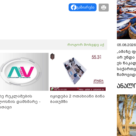
გაზიარება
როგორ მოხვდე აქ
05.08.2026 
„ამაზე ფ
არ უნდა
ეს ნაკა
საქართ
წამოვიდ
ᲐᲜᲐᲚ
რე რეკლამების
იყიდება 2 ოთახიანი ბინა
ლოსნის დამხმარე -
ბათუმში
სთავი