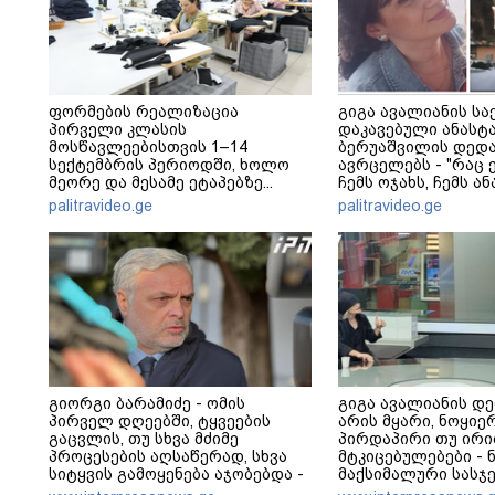
ფორმების რეალიზაცია
გიგა ავალიანის სა
პირველი კლასის
დაკავებული ანასტ
მოსწავლეებისთვის 1–14
ბერუაშვილის დედა
სექტემბრის პერიოდში, ხოლო
ავრცელებს - "რაც ე
მეორე და მესამე ეტაპებზე...
ჩემს ოჯახს, ჩემს ა
გადახდა თავს, მის 
palitravideo.ge
palitravideo.ge
არ ვარ"
გიორგი ბარამიძე - ომის
გიგა ავალიანის დე
პირველ დღეებში, ტყვეების
არის მყარი, ნოყიერ
გაცვლის, თუ სხვა მძიმე
პირდაპირი თუ ირი
პროცესების აღსაწერად, სხვა
მტკიცებულებები - ნ
სიტყვის გამოყენება აჯობებდა -
მაქსიმალური სასჯ
არასდროს მითქვამს, რომ
- ჩვენ ნია იმნაძეს