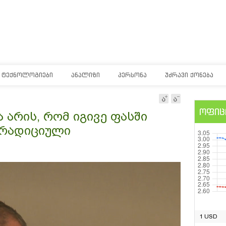
ᲢᲔᲥᲜᲝᲚᲝᲒᲘᲔᲑᲘ
ᲐᲜᲐᲚᲘᲖᲘ
ᲞᲔᲠᲡᲝᲜᲐ
ᲣᲫᲠᲐᲕᲘ ᲥᲝᲜᲔᲑᲐ
ოფიც
არის, რომ იგივე ფასში
ტრადიციული
1 USD