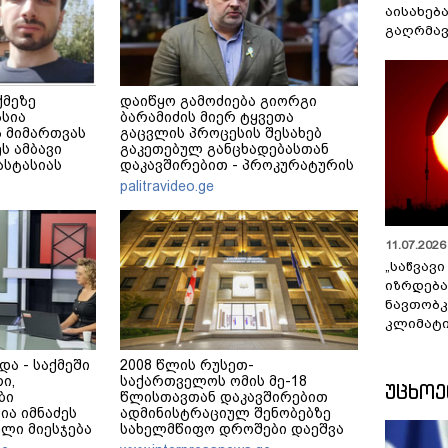
აისახებ
გაღრმავ
ქმეზე
დაიწყო გამოძიება გიორგი
ასია
ბარამიძის მიერ ტყვეთა
 მიმართვას
გაცვლის პროცესის შესახებ
ს ამბავი
გაკეთებულ განცხადებასთან
ნასტასიას
დაკავშირებით - პროკურატურის
მერე მე მე
განცხადება
palitravideo.ge
11.07.2026 
„საწვავი
იზრდება
ნავთობკ
კლიმატი
და - საქმეში
2008 წლის რუსეთ-
ი,
საქართველოს ომის მე-18
ᲣᲪᲮᲝ
ბი
წლისთავთან დაკავშირებით
ია იმნაძეს
ადმინისტრაციულ შენობებზე
ელი მიესჯება
სახელმწიფო დროშები დაეშვა
 არ ვედავებით