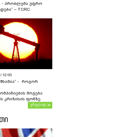
ა - პრობლემა უფრო
დება“ – TCRC
/ 12:00
 შხამია“ - როგორ
ომპანიების მოგება
ს კრიზისის ფონზე
ვრცლად
ᲔᲗᲘ