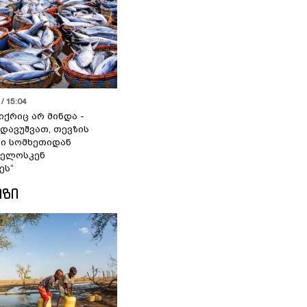
/ 15:04
იქრიც არ მინდა -
 დავუშვათ, თევზის
დი სომხეთიდან
ველოსკენ
ეს“
ᲘᲖᲘ