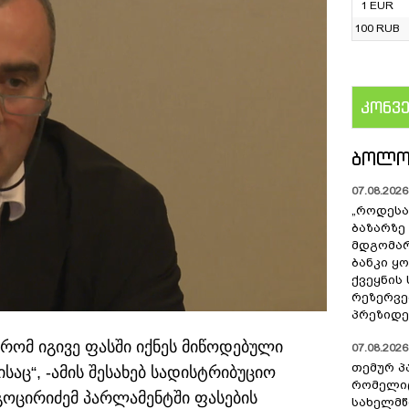
1 EUR
100 RUB
კონვ
US
ᲑᲝᲚᲝ
07.08.2026 
„როდესა
ბაზარზე
მდგომარ
ბანკი ყ
ქვეყნის
რეზერვებ
პრეზიდე
რომ იგივე ფასში იქნეს მიწოდებული
07.08.2026 
თემურ პ
აც“, -ამის შესახებ სადისტრიბუციო
რომელიც
გოცირიძემ პარლამენტში ფასების
სახელმ