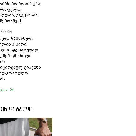
ბას, არ აღიარებს,
ქართველო
ბულია, ქვეყანაში
შემოუშვა!
/ 14:21
იებო სამსახური -
ულია 3 პირი,
ც სისტემატურად
დნენ ცნობილი
ის
ცირებულ ვისკისა
ა ალკოჰოლურ
ბს
ატია
ᲛᲔᲜᲓᲔᲑᲣᲚᲘ