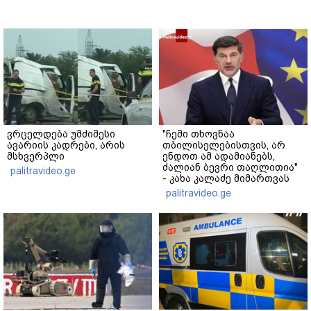
ვრცელდება უმძიმესი
"ჩემი თხოვნაა
ავარიის კადრები, არის
თბილისელებისთვის, არ
მსხვერპლი
ენდოთ ამ ადამიანებს,
ძალიან ბევრი თაღლითია"
palitravideo.ge
- კახა კალაძე მიმართვას
ავრცელებს
palitravideo.ge