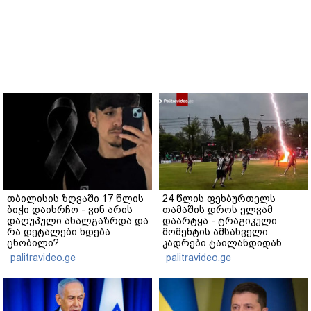
თბილისის ზღვაში 17 წლის
24 წლის ფეხბურთელს
ბიჭი დაიხრჩო - ვინ არის
თამაშის დროს ელვამ
დაღუპული ახალგაზრდა და
დაარტყა - ტრაგიკული
რა დეტალები ხდება
მომენტის ამსახველი
ცნობილი?
კადრები ტაილანდიდან
მედიაში ვრცელდება
palitravideo.ge
palitravideo.ge