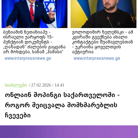
ბენიამინ ნეთანიაჰუ -
ვოლოდიმირ ზელენსკი - ამ
ისრაელი უარყოფს 15-
კვირაში გვექნება ახალი
პუნქტიან დოკუმენტს -
კონტაქტები შუამავლებთან
„ღაზადან“ ძალების გაყვანა
- უკრაინა ყოველთვის
არ მოხდება, სანამ „ჰამასი“
აქტიურია
ნამდვილად არ
www.interpressnews.ge
www.interpressnews.ge
განიარაღდება
სიახლეები
/
27.02.2026 / 14:41
ონლაინ შოპინგი საქართველოში -
როგორ შეიცვალა მომხმარებლის
ჩვევები