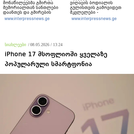
მონაწილეებმა გმირთა
ვიღაცის ბოდიალის
მემორიალთან სანთლები
გულისთვის გამოვიდეთ
დაანთეს და გმირების
მკვლელები -
ხსოვნას პატივი მიაგეს
აინტერესებდათ,
www.interpressnews.ge
www.interpressnews.ge
საბრძოლო მოქმედებების
დროს გვქონდა თუ არა
შემხებლობა გიორგი
ბარამიძესთან, რომელ
პოზიციებში გამოირჩა
სიახლეები
/
08.05.2026 / 13:24
სიჩაუქით და
თავგანწირვით
iPhone 17 მსოფლიოში ყველაზე
პოპულარული სმარტფონია