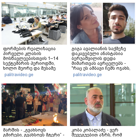
ფორმების რეალიზაცია
გიგა ავალიანის საქმეზე
პირველი კლასის
დაკავებული ანასტასია
მოსწავლეებისთვის 1–14
ბერუაშვილის დედა
სექტემბრის პერიოდში,
მიმართვას ავრცელებს -
ხოლო მეორე და მესამე
"რაც ეს ამბავი ჩემს ოჯახს,
ეტაპებზე...
ჩემს ანასტასიას გადახდა
palitravideo.ge
palitravideo.ge
თავს, მის მერე მე მე არ
ვარ"
მარშის - „გვახსოვს
კობა კობალაძე - ვერ
გმირები, გვახსოვს მტერი” -
შევეგუებით აზრს, რომ