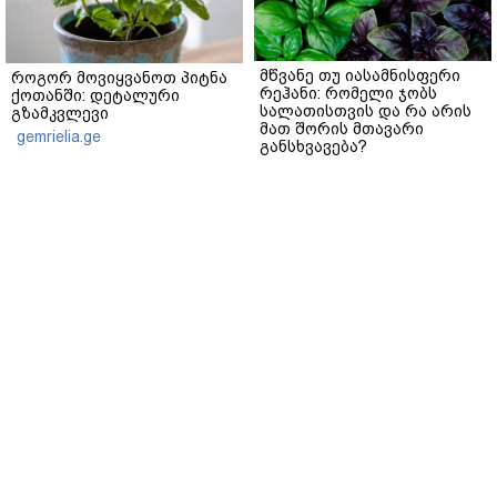
მწვანე თუ იასამნისფერი
როგორ მოვიყვანოთ პიტნა
რეჰანი: რომელი ჯობს
ქოთანში: დეტალური
სალათისთვის და რა არის
გზამკვლევი
მათ შორის მთავარი
gemrielia.ge
განსხვავება?
gemrielia.ge
sponsored by
ContentRoom
ფერმენტირებული
როდის არის ხალი საშიში
ინგრედიენტები კანის
და როგორია მისი
მოვლაში - კორეული
მოშორების მარტივი და
ინოვაციური ბრენდი Manyo
უსაფრთხო გზები