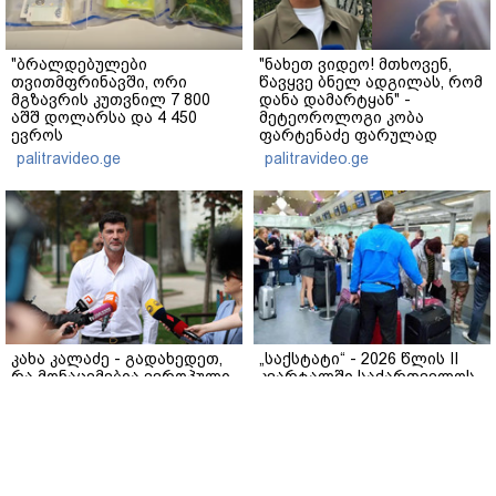
"ბრალდებულები
"ნახეთ ვიდეო! მთხოვენ,
თვითმფრინავში, ორი
წავყვე ბნელ ადგილას, რომ
მგზავრის კუთვნილ 7 800
დანა დამარტყან" -
აშშ დოლარსა და 4 450
მეტეოროლოგი კობა
ევროს
ფარტენაძე ფარულად
მართლსაწინააღმდეგოდ
გადაღებულ კადრებს
palitravideo.ge
palitravideo.ge
დაეუფლნენ" - დანაშაულის
აქვეყნებს
რა დეტალები ხდება
ცნობილი?
კახა კალაძე - გადახედეთ,
„საქსტატი“ - 2026 წლის II
რა მონაცემებია ევროპული
კვარტალში საქართველოს
ქვეყნების რუსეთთან
ტერიტორიიდან
სავაჭრო ურთიერთობების
საზღვარგარეთ
თვალსაზრისით, მას
საქართველოს რეზიდენტი
შემდეგ, რაც რუსეთ-
მოგზაურების 740.9 ათასი
www.interpressnews.ge
www.interpressnews.ge
უკრაინის ომი გაჩაღდა
გასვლა დაფიქსირდა, რაც
3.6%-ით მეტია წინა წლის