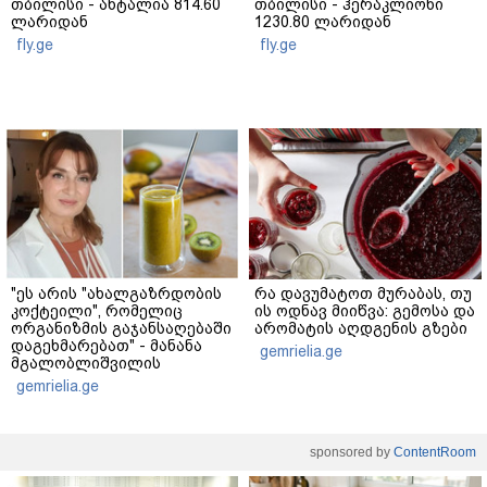
თბილისი - ანტალია 814.60
თბილისი - ჰერაკლიონი
ლარიდან
1230.80 ლარიდან
fly.ge
fly.ge
"ეს არის "ახალგაზრდობის
რა დავუმატოთ მურაბას, თუ
კოქტეილი", რომელიც
ის ოდნავ მიიწვა: გემოსა და
ორგანიზმის გაჯანსაღებაში
არომატის აღდგენის გზები
დაგეხმარებათ" - მანანა
gemrielia.ge
მგალობლიშვილის
რეცეპტი
gemrielia.ge
sponsored by
ContentRoom