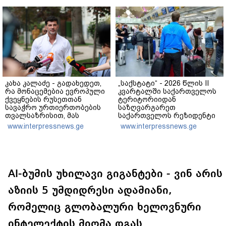
რა დეტალები ხდება
ცნობილი?
კახა კალაძე - გადახედეთ,
„საქსტატი“ - 2026 წლის II
რა მონაცემებია ევროპული
კვარტალში საქართველოს
ქვეყნების რუსეთთან
ტერიტორიიდან
სავაჭრო ურთიერთობების
საზღვარგარეთ
თვალსაზრისით, მას
საქართველოს რეზიდენტი
შემდეგ, რაც რუსეთ-
მოგზაურების 740.9 ათასი
www.interpressnews.ge
www.interpressnews.ge
უკრაინის ომი გაჩაღდა
გასვლა დაფიქსირდა, რაც
3.6%-ით მეტია წინა წლის
ანალოგიური პერიოდის
მაჩვენებელზე
AI-ბუმის უხილავი გიგანტები - ვინ არის
აზიის 5 უმდიდრესი ადამიანი,
რომელიც გლობალური ხელოვნური
ინტელექტის მიღმა დგას