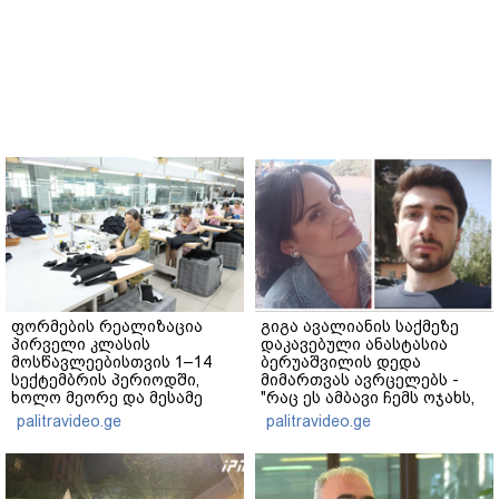
ფორმების რეალიზაცია
გიგა ავალიანის საქმეზე
პირველი კლასის
დაკავებული ანასტასია
მოსწავლეებისთვის 1–14
ბერუაშვილის დედა
სექტემბრის პერიოდში,
მიმართვას ავრცელებს -
ხოლო მეორე და მესამე
"რაც ეს ამბავი ჩემს ოჯახს,
ეტაპებზე...
ჩემს ანასტასიას გადახდა
palitravideo.ge
palitravideo.ge
თავს, მის მერე მე მე არ
ვარ"