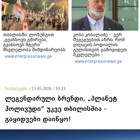
თბილისში, ლოზუნგით
კობა კობალაძე - ვერ
„გვახსოვს გმირები,
შევეგუებით აზრს, რომ
გვახსოვს მტერი”
ვიღაცის ბოდიალის
მსვლელობა მიმდინარეობს
გულისთვის გამოვიდეთ
მკვლელები -
www.interpressnews.ge
აინტერესებდათ,
www.interpressnews.ge
საბრძოლო მოქმედებების
დროს გვქონდა თუ არა
შემხებლობა გიორგი
ბარამიძესთან, რომელ
პოზიციებში გამოირჩა
სიახლეები
/
13.05.2026 / 10:23
სიჩაუქით და
თავგანწირვით
ლეგენდარული ბრენდი, „პლანეტ
ჰოლივუდი“ უკვე თბილისშია -
გაყიდვები დაიწყო!