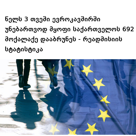
სანთლები, არამედ
დაუყოვნებლივი და
აღვადგინო ხაზის
უპირობო
ტელეფონიც
გათავისუფლებისკენ
წელს 3 თვეში ევროკავშირში
უნებართვოდ მყოფი საქართველოს 692
მოქალაქე დააბრუნეს - რეადმისიის
სტატისტიკა