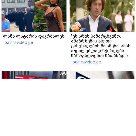
ლანა ლატარია დაკრძალეს
"ეს არის სამარცხვინო,
ამაზრზენია ასეთი
palitravideo.ge
განცხადების მოსმენა, ამას
აუცილებლად სჭირდება
საზოგადოების სათანადო
რეაქცია" - ირაკლი
palitravideo.ge
კობახიძე
გია ჯაფარიძე - კობახიძის
ეუთო-ს წარმომადგენელი -
წერილი რუსულად რომ
არაპროპორციული
თარგმნოთ, პუტინის
სასჯელის გამოცხადებიდან
სიტყვებს მიიღებთ - რაც
ერთი წლის შემდეგ, მზია