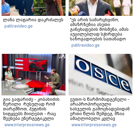
ლანა ლატარია დაკრძალეს
"ეს არის სამარცხვინო,
ამაზრზენია ასეთი
palitravideo.ge
განცხადების მოსმენა, ამას
აუცილებლად სჭირდება
საზოგადოების სათანადო
რეაქცია" - ირაკლი
palitravideo.ge
კობახიძე
გია ჯაფარიძე - კობახიძის
ეუთო-ს წარმომადგენელი -
წერილი რუსულად რომ
არაპროპორციული
თარგმნოთ, პუტინის
სასჯელის გამოცხადებიდან
სიტყვებს მიიღებთ - რაც
ერთი წლის შემდეგ, მზია
შეეხება ენერგეტიკული
ამაღლობელი კვლავ
სისტემის პრობლემას,
პატიმრობაში რჩება -
www.interpressnews.ge
www.interpressnews.ge
ნამდვილად ვაპირებ
მოვუწოდებ საქართველოს
მოვიმარაგო არა მხოლოდ
მთავრობას, მისი