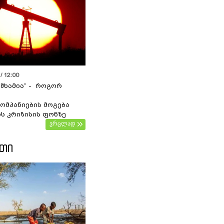
/ 12:00
 შხამია“ - როგორ
ომპანიების მოგება
ს კრიზისის ფონზე
ვრცლად
ᲔᲗᲘ