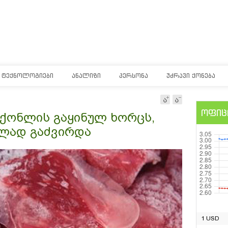
ᲢᲔᲥᲜᲝᲚᲝᲒᲘᲔᲑᲘ
ᲐᲜᲐᲚᲘᲖᲘ
ᲞᲔᲠᲡᲝᲜᲐ
ᲣᲫᲠᲐᲕᲘ ᲥᲝᲜᲔᲑᲐ
ოფიც
აქონლის გაყინულ ხორცს,
ლად გაძვირდა
1 USD