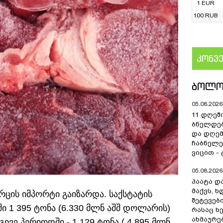
1 EUR
100 RUB
კონვ
US
ᲑᲝᲚᲝ
05.08.2026 
11 დღეშ
ბნელდებ
და დღე
ჩაბნელე
ვიცით -
05.08.2026 
პაატა და
მაქვს, 
ცის იმპორტი გაიზარდა. საქსტატის
შეტევებ
ში 1 395 ტონა (6.330 მლნ აშშ დოლარის)
რასაც ხ
ახმაურე
ივე პერიოდში - 1 129 ტონა ( 4.895 მლნ