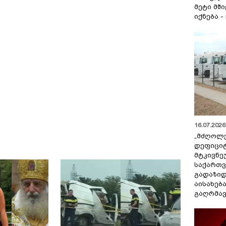
მეტი მშ
იქნება -
16.07.2026 
„მძღოლ
დეფიცი
მტკივნ
საქართ
გადაზიდ
აისახებ
გაღრმავ