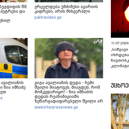
ზუგდიდის წმ.
ვრცელდება უმძიმესი ავარიის
პეტრესა და
კადრები, არის მსხვერპლი
palitravideo.ge
ტეხილ
11.07.2026 
„საწვავი
იზრდება
ნავთობკ
კლიმატი
 ავალიანის
გიგა ავალიანის დედა - ჩემი
ᲣᲪᲮᲝ
ი ნია იმნაძე
შვილი მიატოვეს, მიაგდეს, რომ
ავთ
მომკვდარიყო! - ნია იმნაძის
დედას რეანიმაციაში
ge
ზეწარგადაფარებული შვილი არ
უნახავს - ჩემი აზრით, ანასტასია
www.interpressnews.ge
ბერუაშვილსაც დაიჭერენ