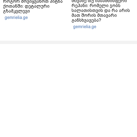
მწვანე თუ იასამნისფერი
როგორ მოვიყვანოთ პიტნა
რეჰანი: რომელი ჯობს
ქოთანში: დეტალური
სალათისთვის და რა არის
გზამკვლევი
მათ შორის მთავარი
gemrielia.ge
განსხვავება?
gemrielia.ge
sponsored by
ContentRoom
ფერმენტირებული
როდის არის ხალი საშიში
ინგრედიენტები კანის
და როგორია მისი
მოვლაში - კორეული
მოშორების მარტივი და
ინოვაციური ბრენდი Manyo
უსაფრთხო გზები
საქართველოშია