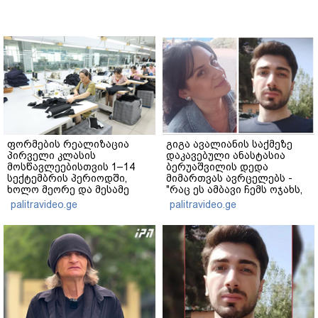
ფორმების რეალიზაცია
გიგა ავალიანის საქმეზე
პირველი კლასის
დაკავებული ანასტასია
მოსწავლეებისთვის 1–14
ბერუაშვილის დედა
სექტემბრის პერიოდში,
მიმართვას ავრცელებს -
ხოლო მეორე და მესამე
"რაც ეს ამბავი ჩემს ოჯახს,
ეტაპებზე...
ჩემს ანასტასიას გადახდა
palitravideo.ge
palitravideo.ge
თავს, მის მერე მე მე არ
ვარ"