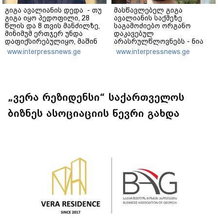
გიგა ავალიანის დედა - თუ
მასწავლებელ გიგა
გიგა იყო პედოფილი, 28
ავალიანის საქმეზე
წლის და 8 თვის მანძილზე,
საგამოძიებო ორგანო
მინიმუმ ერთჯერ უნდა
დაკავებულ
დაფიქსირებულიყო, მაშინ
არასრულწლოვნებს - ნია
როცა 8 წელი ამზადებდა
იმნაძესა და ანასტასია
www.interpressnews.ge
www.interpressnews.ge
მოსწავლეებს! - იპოვონ
ბერუაშვილს 30 დღის
ერთი გოგონა, ვისაც გიგა
განმავლობაში ფარულად
სექსუალურად ავიწროებდა
უსმენდა
„ვერა რეზიდენსი“ საქართველოს
ბიზნეს ასოციაციის წევრი გახდა