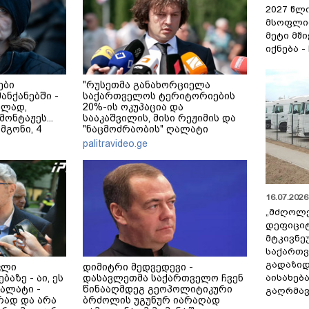
2027 წლ
მსოფლი
მეტი მშ
იქნება -
ები
"რუსეთმა განახორციელა
მანქანებში -
საქართველოს ტერიტორიების
ულად,
20%-ის ოკუპაცია და
ონტაჟეს...
სააკაშვილის, მისი რეჟიმის და
 მგონი, 4
"ნაცმოძრაობის" ღალატი
ეკა კუპატაძე
ვერანაირად ვერ გადაფარავს
palitravideo.ge
ამ დანაშაულს" - ირაკლი
კობახიძე
16.07.2026 
„მძღოლ
დეფიცი
მტკივნ
საქართ
გადაზიდ
კლი
დიმიტრი მედვედევი -
აისახებ
ბაზე - აი, ეს
დასავლეთმა საქართველო ჩვენ
ალატი -
წინააღმდეგ გეოპოლიტიკური
გაღრმავ
რად და არა
ბრძოლის უგუნურ იარაღად