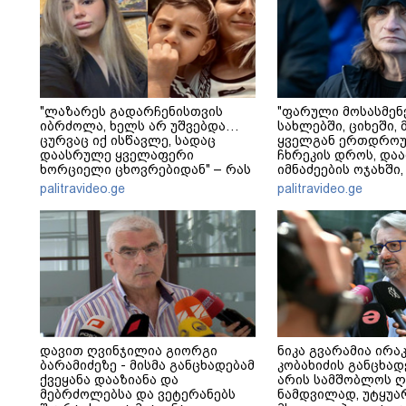
"ლაზარეს გადარჩენისთვის
"ფარული მოსასმენ
იბრძოლა, ხელს არ უშვებდა…
სახლებში, ციხეში, 
ცურვაც იქ ისწავლე, სადაც
ყველგან ერთდრო
დაასრულე ყველაფერი
ჩხრეკის დროს, დაამ
ხორციელი ცხოვრებიდან" – რას
იმნაძეების ოჯახში,
წერს ხობში დაღუპული დედა-
მოსასმენი იყო..." - 
palitravideo.ge
palitravideo.ge
შვილის ახლობელი?
დავით ღვინჯილია გიორგი
ნიკა გვარამია ირა
ბარამიძეზე - მისმა განცხადებამ
კობახიძის განცხადე
ქვეყანა დააზიანა და
არის სამშობლოს ღ
მებრძოლებსა და ვეტერანებს
ნამდვილად, უტყუა