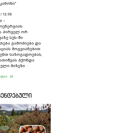
კანონი"
/ 12:38
ი -
ოენერგიის
ს პირველ ორ
აზე სუს-ში
თება გამოძიება და
ციას მოგვიანებით
ენთ საზოგადოებას,
გათიშვას ჰქონდა
ული მიზეზი
ატია
ᲛᲔᲜᲓᲔᲑᲣᲚᲘ