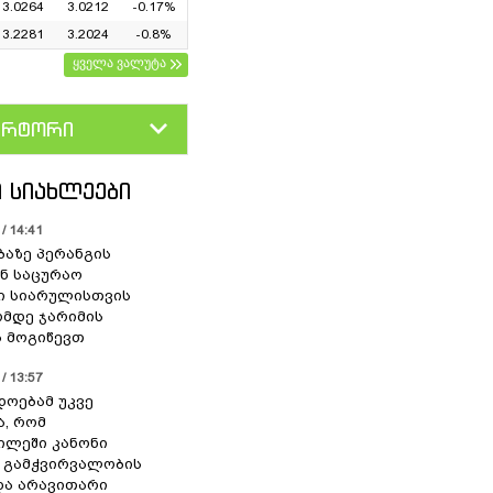
3.0264
3.0212
-0.17%
3.2281
3.2024
-0.8%
ყველა ვალუტა
ერტორი
D
GEL
 ᲡᲘᲐᲮᲚᲔᲔᲑᲘ
/ 14:41
ბაზე პერანგის
ან საცურაო
ი სიარულისთვის
ომდე ჯარიმის
 მოგიწევთ
/ 13:57
დოებამ უკვე
ა, რომ
ილეში კანონი
 გამჭვირვალობის
და არავითარი