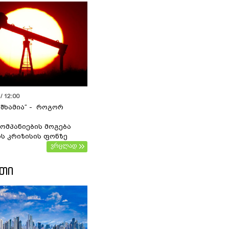
/ 12:00
 შხამია“ - როგორ
ომპანიების მოგება
ს კრიზისის ფონზე
ვრცლად
ᲔᲗᲘ