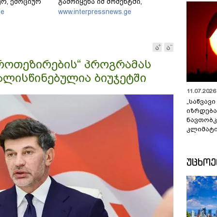
რ, ემოციურ
გამოიყენა იმ მომენტში,
არამედ
როდესაც ეს მისთვის
ge
www.interpressnews.ge
აც
ხელსაყრელი იყო
პროთეზირების“ პროგრამას
ლისწინებულია ბიუჯეტში
11.07.2026 
„საწვავი
იზრდება
ნავთობკ
კლიმატი
ᲣᲪᲮᲝ