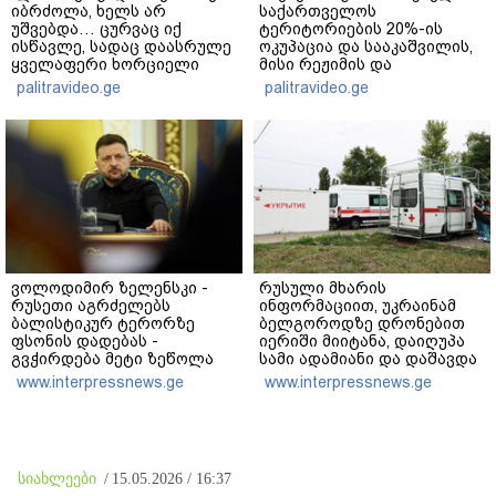
იბრძოლა, ხელს არ
საქართველოს
უშვებდა… ცურვაც იქ
ტერიტორიების 20%-ის
ისწავლე, სადაც დაასრულე
ოკუპაცია და სააკაშვილის,
ყველაფერი ხორციელი
მისი რეჟიმის და
ცხოვრებიდან" – რას წერს
"ნაცმოძრაობის" ღალატი
palitravideo.ge
palitravideo.ge
ხობში დაღუპული დედა-
ვერანაირად ვერ
შვილის ახლობელი?
გადაფარავს ამ
დანაშაულს" - ირაკლი
კობახიძე
ვოლოდიმირ ზელენსკი -
რუსული მხარის
რუსეთი აგრძელებს
ინფორმაციით, უკრაინამ
ბალისტიკურ ტერორზე
ბელგოროდზე დრონებით
ფსონის დადებას -
იერიში მიიტანა, დაიღუპა
გვჭირდება მეტი ზეწოლა
სამი ადამიანი და დაშავდა
25
www.interpressnews.ge
www.interpressnews.ge
სიახლეები
/
15.05.2026 / 16:37