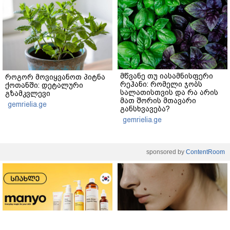
მწვანე თუ იასამნისფერი
როგორ მოვიყვანოთ პიტნა
რეჰანი: რომელი ჯობს
ქოთანში: დეტალური
სალათისთვის და რა არის
გზამკვლევი
მათ შორის მთავარი
gemrielia.ge
განსხვავება?
gemrielia.ge
sponsored by
ContentRoom