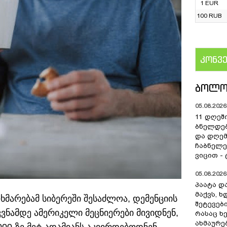
1 EUR
100 RUB
კონვ
US
ᲑᲝᲚᲝ
05.08.2026 
11 დღეშ
ბნელდებ
და დღე
ჩაბნელე
ვიცით -
05.08.2026 
პაატა და
მაქვს, 
ოხმარებამ სიბერეში შესაძლოა, დემენციის
შეტევებ
კვნამდე ამერიკელი მეცნიერები მივიდნენ,
რასაც ხ
ახმაურე