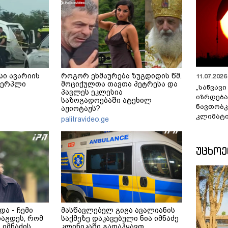
სი ავარიის
როგორ ეხმაურება ზუგდიდის წმ.
11.07.2026 
ხვერპლი
მოციქულთა თავთა პეტრესა და
„საწვავი
პავლეს ეკლესია
იზრდება
საზოგადოებაში ატეხილ
ნავთობკ
აჟიოტაჟს?
კლიმატი
palitravideo.ge
ᲣᲪᲮᲝ
და - ჩემი
მასწავლებელ გიგა ავალიანის
იაგდეს, რომ
საქმეზე დაკავებული ნია იმნაძე
 იმნაძის
კლინიკაში გადაჰყავთ