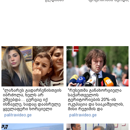
"ლაზარეს გადარჩენისთვის
"რუსეთმა განახორციელა
იბრძოლა, ხელს არ
საქართველოს
უშვებდა… ცურვაც იქ
ტერიტორიების 20%-ის
ისწავლე, სადაც დაასრულე
ოკუპაცია და სააკაშვილის,
ყველაფერი ხორციელი
მისი რეჟიმის და
ცხოვრებიდან" – რას წერს
"ნაცმოძრაობის" ღალატი
palitravideo.ge
palitravideo.ge
ხობში დაღუპული დედა-
ვერანაირად ვერ
შვილის ახლობელი?
გადაფარავს ამ
დანაშაულს" - ირაკლი