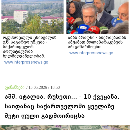
კობახიძე
ოკუპირებული ცხინვალის
აბას არაღჩი - ამერიკასთან
ე.წ. საგარეო უწყება -
ამჟამად მოლაპარაკებებს
საქართველოს
არ ვაწარმოებთ
პოლიტიკურმა
www.interpressnews.ge
ხელმძღვანელობამ,
ირაკლი კობახიძის სახით,
www.interpressnews.ge
ოფიციალურად აღიარა
მიხეილ სააკაშვილი
სამხედრო აგრესიის
დამნაშავედ - ამიტომ, 2008
წლის აგვისტოს ომზე
ფინანსები
/
15.05.2026 / 18:50
პასუხისმგებლობა უნდა
დაეკისროს ქვეყანას
აშშ, იტალია, რუსეთი... - 10 ქვეყანა,
საიდანაც საქართველოში ყველაზე
მეტი ფული გადმოირიცხა