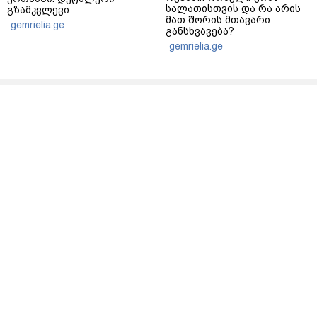
სალათისთვის და რა არის
გზამკვლევი
მათ შორის მთავარი
gemrielia.ge
განსხვავება?
gemrielia.ge
sponsored by
ContentRoom
ფერმენტირებული
როდის არის ხალი საშიში
ინგრედიენტები კანის
და როგორია მისი
მოვლაში - კორეული
მოშორების მარტივი და
ინოვაციური ბრენდი Manyo
უსაფრთხო გზები
საქართველოშია