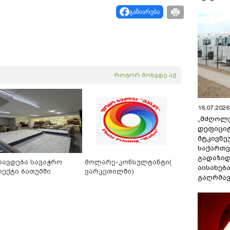
გაზიარება
როგორ მოხვდე აქ
16.07.2026 
„მძღოლ
დეფიცი
მტკივნ
საქართ
გადაზიდ
რავდება სავაჭრო
მოლარე-კონსულტანტი(
აისახებ
იექტი ბათუმში
ვარკეთილში)
გაღრმავ