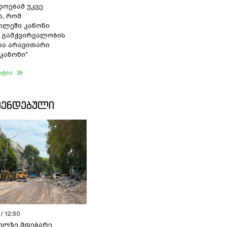
დოებამ უკვე
ა, რომ
ილეში კანონი
 გამჭვირვალობის
და არავითარი
კანონი"
ატია
ᲛᲔᲜᲓᲔᲑᲣᲚᲘ
/ 12:50
ელზე მდებარე