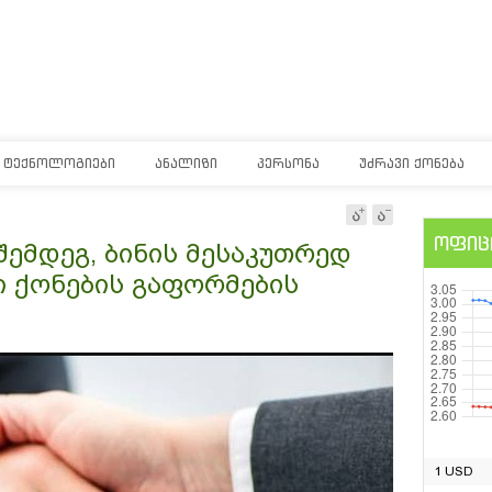
ᲢᲔᲥᲜᲝᲚᲝᲒᲘᲔᲑᲘ
ᲐᲜᲐᲚᲘᲖᲘ
ᲞᲔᲠᲡᲝᲜᲐ
ᲣᲫᲠᲐᲕᲘ ᲥᲝᲜᲔᲑᲐ
ოფიც
ემდეგ, ბინის მესაკუთრედ
ი ქონების გაფორმების
1 USD