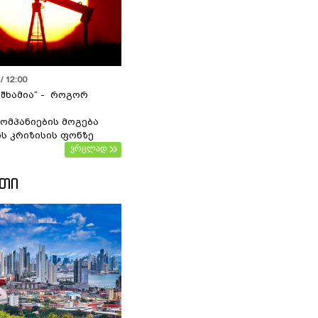
/ 12:00
 შხამია“ - როგორ
ომპანიების მოგება
ს კრიზისის ფონზე
ვრცლად
ᲔᲗᲘ