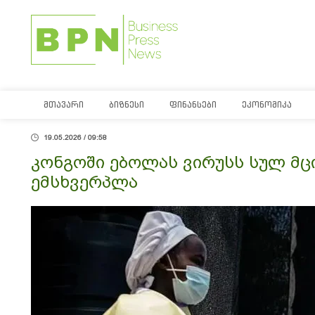
ᲛᲗᲐᲕᲐᲠᲘ
ᲑᲘᲖᲜᲔᲡᲘ
ᲤᲘᲜᲐᲜᲡᲔᲑᲘ
ᲔᲙᲝᲜᲝᲛᲘᲙᲐ
19.05.2026 / 09:58
კონგოში ებოლას ვირუსს სულ მცი
ემსხვერპლა