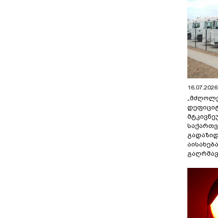
16.07.2026 
„მძღოლ
დეფიცი
მტკივნ
საქართ
გადაზიდ
აისახებ
გაღრმავ