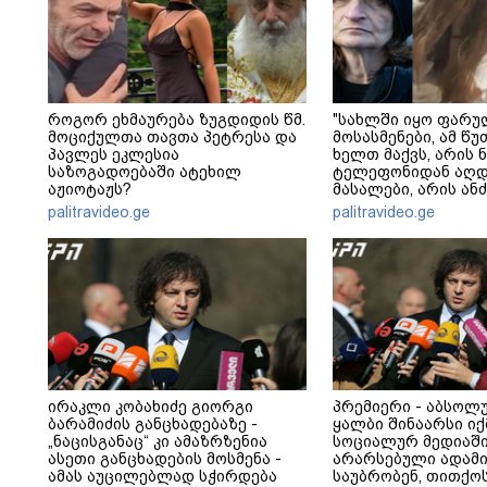
როგორ ეხმაურება ზუგდიდის წმ.
"სახლში იყო ფარუ
მოციქულთა თავთა პეტრესა და
მოსასმენები, ამ წუ
პავლეს ეკლესია
ხელთ მაქვს, არის ნ
საზოგადოებაში ატეხილ
ტელეფონიდან აღ
აჟიოტაჟს?
მასალები, არის ანძ
დეტალურები" - ეკა
palitravideo.ge
palitravideo.ge
ირაკლი კობახიძე გიორგი
პრემიერი - აბსოლ
ბარამიძის განცხადებაზე -
ყალბი შინაარსი იქ
„ნაცისგანაც“ კი ამაზრზენია
სოციალურ მედიაში
ასეთი განცხადების მოსმენა -
არარსებული ადამი
ამას აუცილებლად სჭირდება
საუბრობენ, თითქო