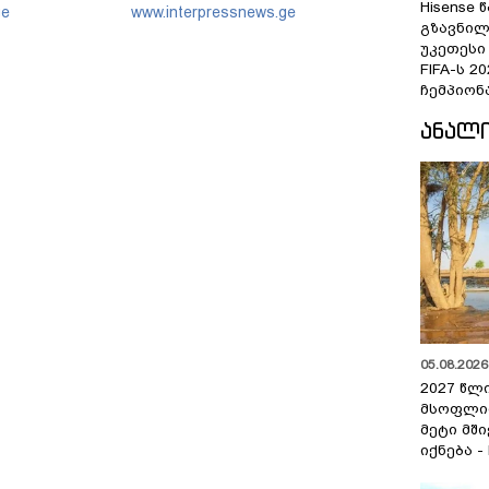
რყოფითი
საქმეზე წარდგენილი რიგით
Hisense
ge
www.interpressnews.ge
ისტებისთვის
მეოთხე საჩივარი
გზავნილ
ერთი მიზანი,
დაარეგისტრირა
უკეთესი
წინააღმდეგ
FIFA-ს 
ჩემპიონ
ᲐᲜᲐᲚ
05.08.2026 
2027 წლ
მსოფლი
მეტი მშ
იქნება -