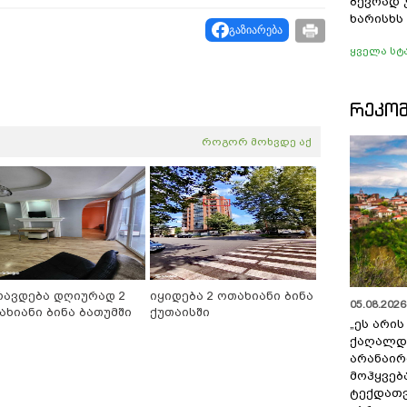
ბევრად
ხარისხს
გაზიარება
ყველა სტ
ᲠᲔᲙᲝ
როგორ მოხვდე აქ
რავდება დღიურად 2
იყიდება 2 ოთახიანი ბინა
05.08.2026 
ახიანი ბინა ბათუმში
ქუთაისში
„ეს არი
ქაღალდ
არანაირ
მოჰყვებ
ტექდათვ