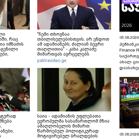
ლი
"ჩემი თხოვნაა
05.08.2026 
თში, რაც
თბილისელებისთვის, არ ენდოთ
ია იმნაძის
ამ ადამიანებს, ძალიან ბევრი
ჰეშბანკი
დგენილი
თაღლითია" - კახა კალაძე
Finance 
ები,
მიმართვას ავრცელებს
საქართვ
 კუპატაძე
palitravideo.ge
ახალ ცი
დაასახ
უტურად
საია - ადამიანის უფლებათა
მნება
ევროპულმა სასამართლომ მზია
,
ამაღლობელის მიმართ
ანები,
წარმოებულ პოლიტიკურად
05.08.2026 
ს
მოტივირებულ ბრალდების