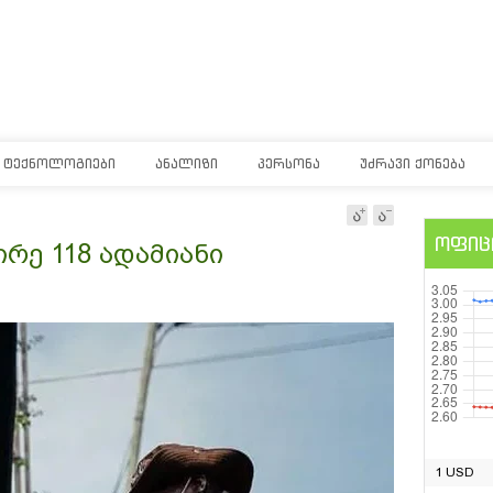
ᲢᲔᲥᲜᲝᲚᲝᲒᲘᲔᲑᲘ
ᲐᲜᲐᲚᲘᲖᲘ
ᲞᲔᲠᲡᲝᲜᲐ
ᲣᲫᲠᲐᲕᲘ ᲥᲝᲜᲔᲑᲐ
ოფიც
რე 118 ადამიანი
1 USD