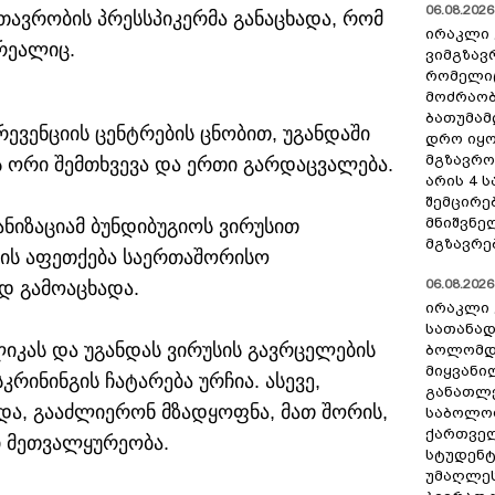
06.08.2026 
ავრობის პრესსპიკერმა განაცხადა, რომ
ირაკლი 
რეალიც.
ვიმგზავ
რომელიც
მოძრაობ
ბათუმამ
ევენციის ცენტრების ცნობით, უგანდაში
დრო იყო
მგზავრო
 ორი შემთხვევა და ერთი გარდაცვალება.
არის 4 
შემცირე
მნიშვნე
ნიზაციამ ბუნდიბუგიოს ვირუსით
მგზავრე
მის აფეთქება საერთაშორისო
06.08.2026 
დ გამოაცხადა.
ირაკლი 
სათანად
იკას და უგანდას ვირუსის გავრცელების
ბოლომდე
მიყვანი
რინინგის ჩატარება ურჩია. ასევე,
განათლე
და, გააძლიერონ მზადყოფნა, მათ შორის,
საბოლოო
ქართვე
ი მეთვალყურეობა.
სტუდენტ
უმაღლეს