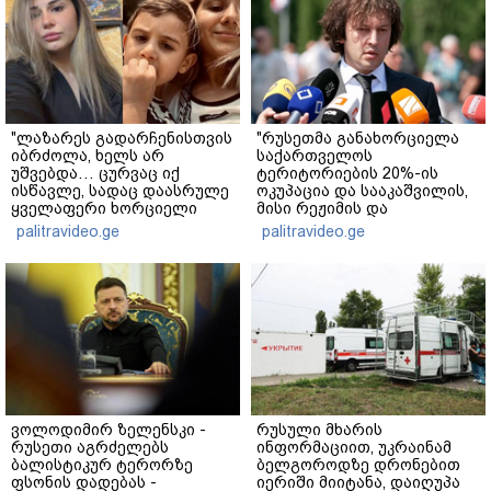
"ლაზარეს გადარჩენისთვის
"რუსეთმა განახორციელა
იბრძოლა, ხელს არ
საქართველოს
უშვებდა… ცურვაც იქ
ტერიტორიების 20%-ის
ისწავლე, სადაც დაასრულე
ოკუპაცია და სააკაშვილის,
ყველაფერი ხორციელი
მისი რეჟიმის და
ცხოვრებიდან" – რას წერს
"ნაცმოძრაობის" ღალატი
palitravideo.ge
palitravideo.ge
ხობში დაღუპული დედა-
ვერანაირად ვერ
შვილის ახლობელი?
გადაფარავს ამ
დანაშაულს" - ირაკლი
კობახიძე
ვოლოდიმირ ზელენსკი -
რუსული მხარის
რუსეთი აგრძელებს
ინფორმაციით, უკრაინამ
ბალისტიკურ ტერორზე
ბელგოროდზე დრონებით
ფსონის დადებას -
იერიში მიიტანა, დაიღუპა