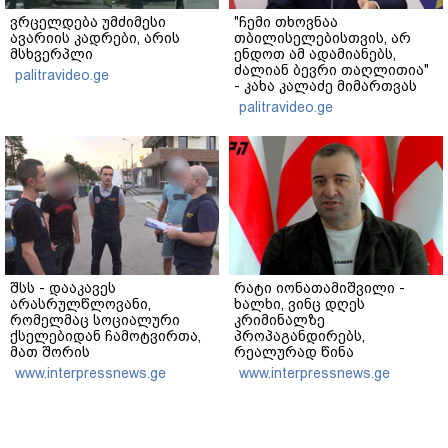
ვრცელდება უმძიმესი
"ჩემი თხოვნაა
ავარიის კადრები, არის
თბილისელებისთვის, არ
მსხვერპლი
ენდოთ ამ ადამიანებს,
ძალიან ბევრი თაღლითია"
palitravideo.ge
- კახა კალაძე მიმართვას
ავრცელებს
palitravideo.ge
შსს - დააკავეს
რატი იონათამიშვილი -
არასრულწლოვანი,
ხალხი, ვინც დღეს
რომელმაც სოციალური
კრიმინალზე
ქსელებიდან ჩამოტვირთა,
პროპაგანდირებს,
მათ შორის
რეალურად წინა
არასრულწლოვანთა
ხელისუფლებას
www.interpressnews.ge
www.interpressnews.ge
ფოტოსურათები,
წარმოადგენს, რომლის
დაამონტაჟა, მიანიჭა
დროსაც მართლაც რომ
პორნოგრაფიული იერსახე
კატასტროფული სიტუაცია
და შეურაცხმყოფელ
იყო