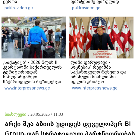
ევროს
ფარტენაძე ფარულად
მართლსაწინააღმდეგოდ
გადაღებულ კადრებს
palitravideo.ge
palitravideo.ge
დაეუფლნენ" - დანაშაულის
აქვეყნებს
რა დეტალები ხდება
ცნობილი?
„საქსტატი“ - 2026 წლის II
ლაშა ფარულავა -
კვარტალში საქართველოს
„ოცნების“ რეჟიმმა
ტერიტორიიდან
საქართველო რუსული და
საზღვარგარეთ
ირანული სისხლიანი
საქართველოს რეზიდენტი
ფულის კრიპტო-
მოგზაურების 740.9 ათასი
სამრეცხაოდ აქცია -
www.interpressnews.ge
www.interpressnews.ge
გასვლა დაფიქსირდა, რაც
საქართველოს რეპუტაციის
3.6%-ით მეტია წინა წლის
შებღალვაზე
ანალოგიური პერიოდის
პასუხისმგებლობა ეკისრება
მაჩვენებელზე
ბიძინა ივანიშვილს და
ნათია თურნავას
სიახლეები
/
20.05.2026 / 11:03
არქი შუა აზიის უდიდეს დეველოპერ BI
Group-თან სტრატეგიულ პარტნიორობას