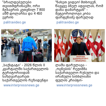
"ბრალდებულები
"ნახეთ ვიდეო! მთხოვენ,
თვითმფრინავში, ორი
წავყვე ბნელ ადგილას, რომ
მგზავრის კუთვნილ 7 800
დანა დამარტყან" -
აშშ დოლარსა და 4 450
მეტეოროლოგი კობა
ევროს
ფარტენაძე ფარულად
მართლსაწინააღმდეგოდ
გადაღებულ კადრებს
palitravideo.ge
palitravideo.ge
დაეუფლნენ" - დანაშაულის
აქვეყნებს
რა დეტალები ხდება
ცნობილი?
„საქსტატი“ - 2026 წლის II
ლაშა ფარულავა -
კვარტალში საქართველოს
„ოცნების“ რეჟიმმა
ტერიტორიიდან
საქართველო რუსული და
საზღვარგარეთ
ირანული სისხლიანი
საქართველოს რეზიდენტი
ფულის კრიპტო-
მოგზაურების 740.9 ათასი
სამრეცხაოდ აქცია -
www.interpressnews.ge
www.interpressnews.ge
გასვლა დაფიქსირდა, რაც
საქართველოს რეპუტაციის
3.6%-ით მეტია წინა წლის
შებღალვაზე
ანალოგიური პერიოდის
პასუხისმგებლობა ეკისრება
მაჩვენებელზე
ბიძინა ივანიშვილს და
ნათია თურნავას