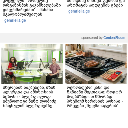
კოქტეილი", რომელიც
ის ოდნავ მიიწვა: გემოსა და
ორგანიზმის გაჯანსაღებაში
არომატის აღდგენის გზები
დაგეხმარებათ" - მანანა
gemrielia.ge
მგალობლიშვილის
რეცეპტი
gemrielia.ge
sponsored by
ContentRoom
მწერების ნაკბენები, მზის
ოქროსფერი კანი და
ალერგია და ამბროზიის
წვნიანი შიგთავსი: როგორ
სეზონი - ალერგოლოგ-
მოვამზადოთ სწორად
იმუნოლოგი ნინო ლომიძე
პრემიუმ ხარისხის სოსისი -
ზაფხულის ალერგიებზე
რჩევები „შეფმაისტერის“
ტექნოლოგისგან