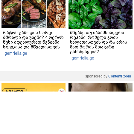
რატომ გამოდის ხორცი
მწვანე თუ იასამნისფერი
მშრალი და უხეში? 4 ოქროს
რეჰანი: რომელი ჯობს
წესი იდეალურად წვნიანი
სალათისთვის და რა არის
სტეიკისა და მწვადისთვის
მათ შორის მთავარი
განსხვავება?
gemrielia.ge
gemrielia.ge
sponsored by
ContentRoom
ფერმენტირებული
როდის არის ხალი საშიში
ინგრედიენტები კანის
და როგორია მისი