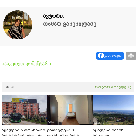
ავტორი:
თამარ გაჩეჩილაძე
გაზიარება
გააკეთეთ კომენტარი
SS.GE
როგორ მოხვდე აქ
იყიდება 5 ოთახიანი
ქირავდება 3
იყიდება მიწის
ბინა საბურთალოზე
ოთახიანი ბინა
ნაკვეთი