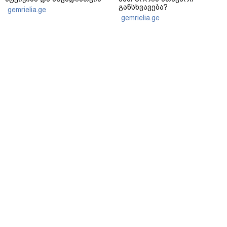
განსხვავება?
gemrielia.ge
gemrielia.ge
sponsored by
ContentRoom
ფერმენტირებული
როდის არის ხალი საშიში
ინგრედიენტები კანის
და როგორია მისი
მოვლაში - კორეული
მოშორების მარტივი და
ინოვაციური ბრენდი Manyo
უსაფრთხო გზები
საქართველოშია