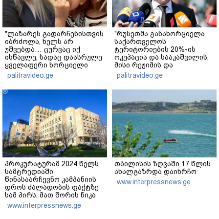
"ლაზარეს გადარჩენისთვის
"რუსეთმა განახორციელა
იბრძოლა, ხელს არ
საქართველოს
უშვებდა… ცურვაც იქ
ტერიტორიების 20%-ის
ისწავლე, სადაც დაასრულე
ოკუპაცია და სააკაშვილის,
ყველაფერი ხორციელი
მისი რეჟიმის და
ცხოვრებიდან" – რას წერს
"ნაცმოძრაობის" ღალატი
palitravideo.ge
palitravideo.ge
ხობში დაღუპული დედა-
ვერანაირად ვერ
შვილის ახლობელი?
გადაფარავს ამ
დანაშაულს" - ირაკლი
კობახიძე
პროკურატურამ 2024 წელს
თბილისის ზღვაში 17 წლის
სამტრედიაში
ახალგაზრდა დაიხრჩო
წინასაარჩევნო კამპანიის
www.interpressnews.ge
დროს ძალადობის ფაქტზე
სამ პირს, მათ შორის ნიკა
მელიას თანმხლებ პირებს
www.interpressnews.ge
ბრალდება წარუდგინა