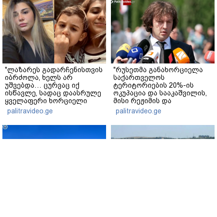
"ლაზარეს გადარჩენისთვის
"რუსეთმა განახორციელა
იბრძოლა, ხელს არ
საქართველოს
უშვებდა… ცურვაც იქ
ტერიტორიების 20%-ის
ისწავლე, სადაც დაასრულე
ოკუპაცია და სააკაშვილის,
ყველაფერი ხორციელი
მისი რეჟიმის და
ცხოვრებიდან" – რას წერს
"ნაცმოძრაობის" ღალატი
palitravideo.ge
palitravideo.ge
ხობში დაღუპული დედა-
ვერანაირად ვერ
შვილის ახლობელი?
გადაფარავს ამ
დანაშაულს" - ირაკლი
კობახიძე
პროკურატურამ 2024 წელს
თბილისის ზღვაში 17 წლის
სამტრედიაში
ახალგაზრდა დაიხრჩო
წინასაარჩევნო კამპანიის
www.interpressnews.ge