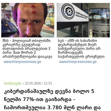
შვილის ახლობელი?
გადაფარავს ამ
დანაშაულს" - ირაკლი
კობახიძე
შსს - პოლიციამ თბილისში
სებ - აშშ-ის სახაზინო
კურიერზე ჯგუფურად
დეპარტამენტის მიერ
ძალადობის ბრალდებით 3
სანქცირებული პირი არ
პირი, მათ შორის 2
წარმოადგენს
არასრულწლოვანი დააკავა
საქართველოს ეროვნული
- კიდევ 2 პირის დაკავების
ბანკის რეგულირებულ
www.interpressnews.ge
www.interpressnews.ge
მიზნით კი შესაბამისი
სუბიექტს
ღონისძიებები ტარდება
სიახლეები
/
22.05.2026 / 12:53
კიბერდანაშაულზე დევნა ბოლო 5
წელში 77%-ით გაიზარდა -
ჩამორთმეულია 3.780 მლნ ლარი და