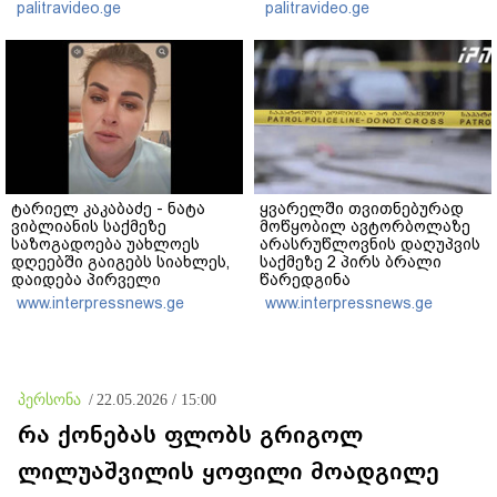
ცხოვრებიდან" – რას წერს
"ნაცმოძრაობის" ღალატი
palitravideo.ge
palitravideo.ge
ხობში დაღუპული დედა-
ვერანაირად ვერ
შვილის ახლობელი?
გადაფარავს ამ
დანაშაულს" - ირაკლი
კობახიძე
ტარიელ კაკაბაძე - ნატა
ყვარელში თვითნებურად
ვიბლიანის საქმეზე
მოწყობილ ავტორბოლაზე
საზოგადოება უახლოეს
არასრუწლოვნის დაღუპვის
დღეებში გაიგებს სიახლეს,
საქმეზე 2 პირს ბრალი
დაიდება პირველი
წარედგინა
მნიშვნელოვანი შედეგი და
www.interpressnews.ge
www.interpressnews.ge
ოფიციალურად ცნობენ
დაზარალებულად
პერსონა
/
22.05.2026 / 15:00
რა ქონებას ფლობს გრიგოლ
ლილუაშვილის ყოფილი მოადგილე