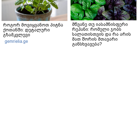
მწვანე თუ იასამნისფერი
როგორ მოვიყვანოთ პიტნა
რეჰანი: რომელი ჯობს
ქოთანში: დეტალური
სალათისთვის და რა არის
გზამკვლევი
მათ შორის მთავარი
gemrielia.ge
განსხვავება?
gemrielia.ge
sponsored by
ContentRoom
ფერმენტირებული
როდის არის ხალი საშიში
ინგრედიენტები კანის
და როგორია მისი
მოვლაში - კორეული
მოშორების მარტივი და