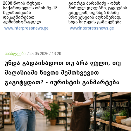
2008 წლის რუსეთ-
გიორგი ბარამიძე - ომის
საქართველოს ომის მე-18
პირველ დღეებში, ტყვეების
წლისთავთან
გაცვლის, თუ სხვა მძიმე
დაკავშირებით
პროცესების აღსაწერად,
ადმინისტრაციულ
სხვა სიტყვის გამოყენება
შენობებზე სახელმწიფო
აჯობებდა - არასდროს
www.interpressnews.ge
www.interpressnews.ge
დროშები დაეშვა
მითქვამს, რომ ჩვენები
ხელებაწეულს ან
დატყვევებულს
"ხვრეტდნენ", ეგ არასდროს
მინახავს და არც რაიმე
სიახლეები
/
23.05.2026 / 13:20
ფაქტი ვიცი
უნდა გადაიხადოთ თუ არა ფული, თუ
მაღაზიაში ნივთი შემთხვევით
გაგიტყდათ? - იურისტის განმარტება