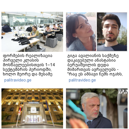
ფორმების რეალიზაცია
გიგა ავალიანის საქმეზე
პირველი კლასის
დაკავებული ანასტასია
მოსწავლეებისთვის 1–14
ბერუაშვილის დედა
სექტემბრის პერიოდში,
მიმართვას ავრცელებს -
ხოლო მეორე და მესამე
"რაც ეს ამბავი ჩემს ოჯახს,
ეტაპებზე...
ჩემს ანასტასიას გადახდა
palitravideo.ge
palitravideo.ge
თავს, მის მერე მე მე არ
ვარ"