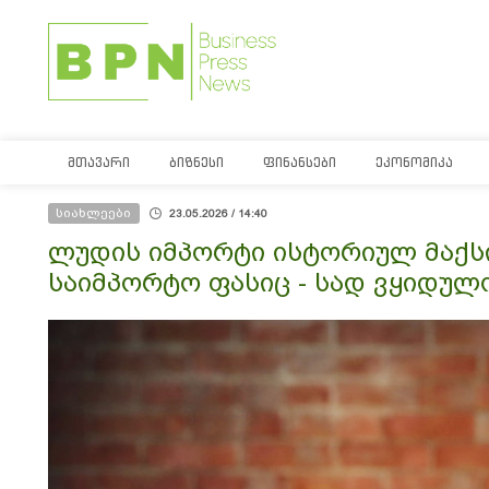
ᲛᲗᲐᲕᲐᲠᲘ
ᲑᲘᲖᲜᲔᲡᲘ
ᲤᲘᲜᲐᲜᲡᲔᲑᲘ
ᲔᲙᲝᲜᲝᲛᲘᲙᲐ
სიახლეები
23.05.2026 / 14:40
ლუდის იმპორტი ისტორიულ მაქსი
საიმპორტო ფასიც - სად ვყიდულ