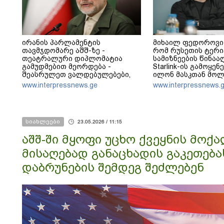
ირანის პარლამენტის
მიხაილ ფედოროვი 
თავმჯდომარე აშშ-ზე -
რომ რუსეთის ტერ
თეატრალური დიპლომატია
სამიზნეების წინაა
გამუდმებით მეორდება -
Starlink-ის გამოყენ
შეასრულეთ ვალდებულებები,
ილონ მასკთან მოლ
მეტი თეატრი არ გვჭირდება
აწარმოებს
www.interpressnews.ge
www.interpressnews.
სიახლეები
23.05.2026 / 11:15
აშშ-ში მყოფი უცხო ქვეყნის მოქა
მისაღებად განაცხადის გაკეთე
დაბრუნების შემდეგ შეძლებენ