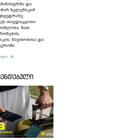
 მინისტრმა და
მირ ზელენსკიმ
შეხვედრაზე
ეს თავდაცვითი
ომლობა, მათ
რონების,
იკის, ნავთობისა და
ფეროში
ატია
ᲛᲔᲜᲓᲔᲑᲣᲚᲘ