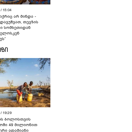
/ 15:04
იქრიც არ მინდა -
 დავუშვათ, თევზის
დი სომხეთიდან
ველოსკენ
ეს“
ᲘᲖᲘ
/ 19:29
ის ბოლოსთვის
ოში 49 მილიონით
იერი ადამიანი