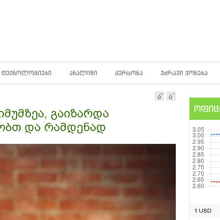
ᲢᲔᲥᲜᲝᲚᲝᲒᲘᲔᲑᲘ
ᲐᲜᲐᲚᲘᲖᲘ
ᲞᲔᲠᲡᲝᲜᲐ
ᲣᲫᲠᲐᲕᲘ ᲥᲝᲜᲔᲑᲐ
ოფიც
მუმზეა, გაიზარდა
ობთ და რამდენად
1 USD