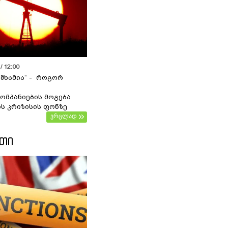
/ 12:00
 შხამია“ - როგორ
ომპანიების მოგება
ს კრიზისის ფონზე
ვრცლად
ᲔᲗᲘ