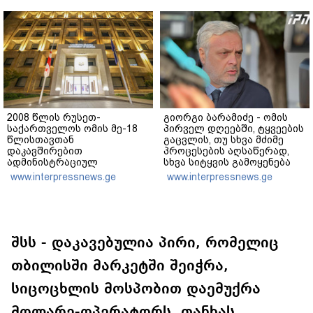
ვარ"
2008 წლის რუსეთ-
გიორგი ბარამიძე - ომის
საქართველოს ომის მე-18
პირველ დღეებში, ტყვეების
წლისთავთან
გაცვლის, თუ სხვა მძიმე
დაკავშირებით
პროცესების აღსაწერად,
ადმინისტრაციულ
სხვა სიტყვის გამოყენება
შენობებზე სახელმწიფო
აჯობებდა - არასდროს
www.interpressnews.ge
www.interpressnews.ge
დროშები დაეშვა
მითქვამს, რომ ჩვენები
ხელებაწეულს ან
დატყვევებულს
"ხვრეტდნენ", ეგ არასდროს
მინახავს და არც რაიმე
ფაქტი ვიცი
შსს - დაკავებულია პირი, რომელიც
თბილისში მარკეტში შეიჭრა,
სიცოცხლის მოსპობით დაემუქრა
მოლარე-ოპერატორს, თანხას