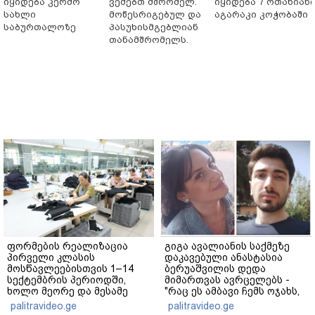
იყიდება კერძო
ვეძებთ მშრომელ.
იყიდება 7 ოთახიან
სახლი
მოწესრიგებულ და
აგარაკი კოჭობაში
საბურთალოზე
პასუხისმგებლიან
თანამშრომელს.
ფორმების რეალიზაცია
გიგა ავალიანის საქმეზე
პირველი კლასის
დაკავებული ანასტასია
მოსწავლეებისთვის 1–14
ბერუაშვილის დედა
სექტემბრის პერიოდში,
მიმართვას ავრცელებს -
ხოლო მეორე და მესამე
"რაც ეს ამბავი ჩემს ოჯახს,
ეტაპებზე...
ჩემს ანასტასიას გადახდა
palitravideo.ge
palitravideo.ge
თავს, მის მერე მე მე არ