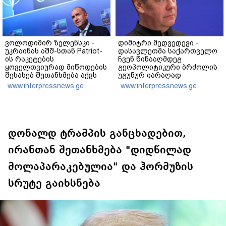
ვოლოდიმირ ზელენსკი -
დიმიტრი მედვედევი -
უკრაინას აშშ-სთან Patriot-
დასავლეთმა საქართველო
ის რაკეტების
ჩვენ წინააღმდეგ
ყოველთვიურად მიწოდების
გეოპოლიტიკური ბრძოლის
შესახებ შეთანხმება აქვს
უგუნურ იარაღად
გამოიყენა იმ მომენტში,
www.interpressnews.ge
www.interpressnews.ge
როდესაც ეს მისთვის
ხელსაყრელი იყო
დონალდ ტრამპის განცხადებით,
ირანთან შეთანხმება "დიდწილად
მოლაპარაკებულია" და ჰორმუზის
სრუტე გაიხსნება