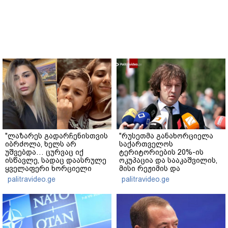
"ლაზარეს გადარჩენისთვის
"რუსეთმა განახორციელა
იბრძოლა, ხელს არ
საქართველოს
უშვებდა… ცურვაც იქ
ტერიტორიების 20%-ის
ისწავლე, სადაც დაასრულე
ოკუპაცია და სააკაშვილის,
ყველაფერი ხორციელი
მისი რეჟიმის და
ცხოვრებიდან" – რას წერს
"ნაცმოძრაობის" ღალატი
palitravideo.ge
palitravideo.ge
ხობში დაღუპული დედა-
ვერანაირად ვერ
შვილის ახლობელი?
გადაფარავს ამ
დანაშაულს" - ირაკლი
კობახიძე