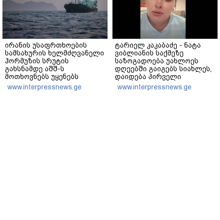
ირანის უსაფრთხოების
ტარიელ კაკაბაძე - ნატა
სამსახურის ხელმძღვანელი
ვიბლიანის საქმეზე
ჰორმუზის სრუტის
საზოგადოება უახლოეს
გახსნამდე აშშ-ს
დღეებში გაიგებს სიახლეს,
მოთხოვნებს უყენებს
დაიდება პირველი
მნიშვნელოვანი შედეგი და
www.interpressnews.ge
www.interpressnews.ge
ოფიციალურად ცნობენ
დაზარალებულად
მთავარი
ჩვენ შესახებ
რეკლამა
სერვისები
თბილისი, იოსებიძის ქ. 49
(+995 32) 2 19 60 13