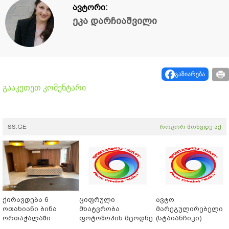
ავტორი:
ეკა დარჩიაშვილი
გაზიარება
გააკეთეთ კომენტარი
SS.GE
როგორ მოხვდე აქ
ქირავდება 6
ციფრული
ავტო
ოთახიანი ბინა
მხატვრობა
მარეგულირებელი
ორთაჭალაში
ფოტოშოპის მცოდნე
(სტაიანჩიკი)