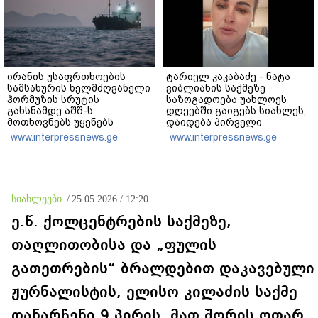
ირანის უსაფრთხოების
ტარიელ კაკაბაძე - ნატა
სამსახურის ხელმძღვანელი
ვიბლიანის საქმეზე
ჰორმუზის სრუტის
საზოგადოება უახლოეს
გახსნამდე აშშ-ს
დღეებში გაიგებს სიახლეს,
მოთხოვნებს უყენებს
დაიდება პირველი
მნიშვნელოვანი შედეგი და
www.interpressnews.ge
www.interpressnews.ge
ოფიციალურად ცნობენ
დაზარალებულად
სიახლეები
/
25.05.2026 / 12:20
ე.წ. ქოლცენტრების საქმეზე,
თაღლითობისა და „ფულის
გათეთრების“ ბრალდებით დაკავებული
ჟურნალისტის, ელისო კილაძის საქმე
დანარჩენი 9 პირის, მათ შორის ოთარ