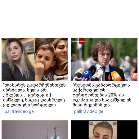
"ლაზარეს გადარჩენისთვის
"რუსეთმა განახორციელა
იბრძოლა, ხელს არ
საქართველოს
უშვებდა… ცურვაც იქ
ტერიტორიების 20%-ის
ისწავლე, სადაც დაასრულე
ოკუპაცია და სააკაშვილის,
ყველაფერი ხორციელი
მისი რეჟიმის და
ცხოვრებიდან" – რას წერს
"ნაცმოძრაობის" ღალატი
palitravideo.ge
palitravideo.ge
ხობში დაღუპული დედა-
ვერანაირად ვერ
შვილის ახლობელი?
გადაფარავს ამ
დანაშაულს" - ირაკლი
კობახიძე