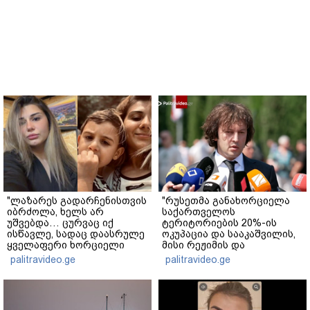
"ლაზარეს გადარჩენისთვის
"რუსეთმა განახორციელა
იბრძოლა, ხელს არ
საქართველოს
უშვებდა… ცურვაც იქ
ტერიტორიების 20%-ის
ისწავლე, სადაც დაასრულე
ოკუპაცია და სააკაშვილის,
ყველაფერი ხორციელი
მისი რეჟიმის და
ცხოვრებიდან" – რას წერს
"ნაცმოძრაობის" ღალატი
palitravideo.ge
palitravideo.ge
ხობში დაღუპული დედა-
ვერანაირად ვერ
შვილის ახლობელი?
გადაფარავს ამ
დანაშაულს" - ირაკლი
კობახიძე