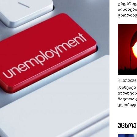
გადაზიდ
აისახებ
გაღრმავ
11.07.2026 
„საწვავი
იზრდება
ნავთობკ
კლიმატი
ᲣᲪᲮᲝ