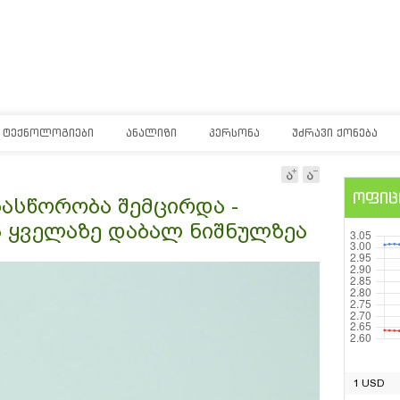
ᲢᲔᲥᲜᲝᲚᲝᲒᲘᲔᲑᲘ
ᲐᲜᲐᲚᲘᲖᲘ
ᲞᲔᲠᲡᲝᲜᲐ
ᲣᲫᲠᲐᲕᲘ ᲥᲝᲜᲔᲑᲐ
ოფიც
ასწორობა შემცირდა -
ა ყველაზე დაბალ ნიშნულზეა
1 USD