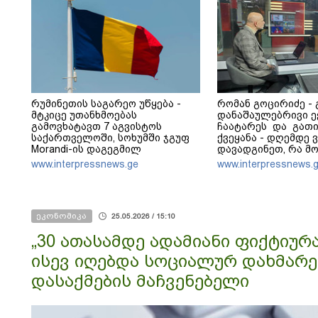
რუმინეთის საგარეო უწყება -
რომან გოცირიძე - 
მტკიცე უთანხმოებას
დანაშაულებრივი ე
გამოვხატავთ 7 აგვისტოს
ჩაატარეს და გათ
საქართველოში, სოხუმში ჯგუფ
ქვეყანა - დღემდე 
Morandi-ის დაგეგმილ
დავადგინეთ, რა მ
გამოსვლასთან დაკავშირებით -
ელექტროენერგიის
www.interpressnews.ge
www.interpressnews.
მტკიცედ ვადასტურებთ ურყევ
გამორთვისას - რ
მხარდაჭერას საქართველოს
შეიძლება შიდა გა
სუვერენიტეტისა და
ხაზმა „ლოკდაუნი“ 
ტერიტორიული მთლიანობის
ეკონომიკა
მიმართ
25.05.2026 / 15:10
„30 ათასამდე ადამიანი ფიქტიურ
ისევ იღებდა სოციალურ დახმარებ
დასაქმების მაჩვენებელი