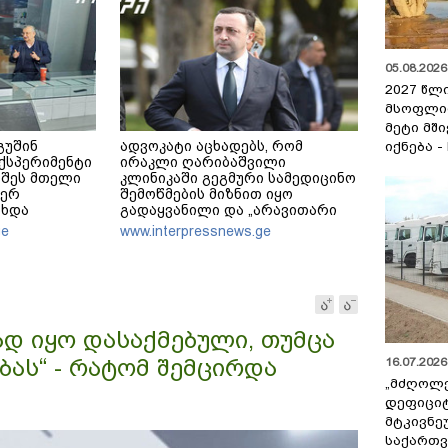
05.08.2026 
2027 წლ
მსოფლი
მეტი მშ
გუშინ
ადვოკატი აცხადებს, რომ
იქნება -
ქსპერიმენტი
ირაკლი ღარიბაშვილი
იშეს მთელი
კლინიკაში გეგმური სამედიცინო
ვერ
შემოწმების მიზნით იყო
ოხდა
გადაყვანილი და „არავითარი
 პირველი
საპანიკო“ არ ყოფილა
ge
www.interpressnews.ge
ოგორ
დამცემმა
გამოიწვიოს?
ად იყო დასაქმებული, თუმცა
ას“ - რატომ შემცირდა
16.07.2026 
„მძღოლ
დეფიცი
მტკივნ
საქართ