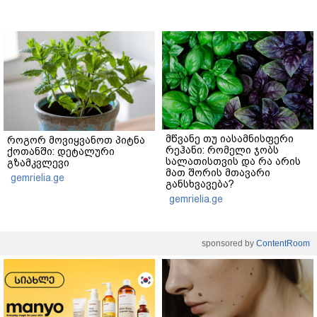
მწვანე თუ იასამნისფერი
როგორ მოვიყვანოთ პიტნა
რეჰანი: რომელი ჯობს
ქოთანში: დეტალური
სალათისთვის და რა არის
გზამკვლევი
მათ შორის მთავარი
gemrielia.ge
განსხვავება?
gemrielia.ge
sponsored by
ContentRoom