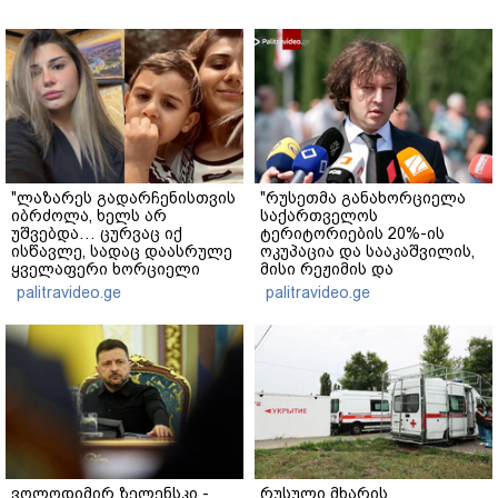
"ლაზარეს გადარჩენისთვის
"რუსეთმა განახორციელა
იბრძოლა, ხელს არ
საქართველოს
უშვებდა… ცურვაც იქ
ტერიტორიების 20%-ის
ისწავლე, სადაც დაასრულე
ოკუპაცია და სააკაშვილის,
ყველაფერი ხორციელი
მისი რეჟიმის და
ცხოვრებიდან" – რას წერს
"ნაცმოძრაობის" ღალატი
palitravideo.ge
palitravideo.ge
ხობში დაღუპული დედა-
ვერანაირად ვერ
შვილის ახლობელი?
გადაფარავს ამ
დანაშაულს" - ირაკლი
კობახიძე
ვოლოდიმირ ზელენსკი -
რუსული მხარის