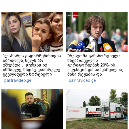
"ლაზარეს გადარჩენისთვის
"რუსეთმა განახორციელა
იბრძოლა, ხელს არ
საქართველოს
უშვებდა… ცურვაც იქ
ტერიტორიების 20%-ის
ისწავლე, სადაც დაასრულე
ოკუპაცია და სააკაშვილის,
ყველაფერი ხორციელი
მისი რეჟიმის და
ცხოვრებიდან" – რას წერს
"ნაცმოძრაობის" ღალატი
palitravideo.ge
palitravideo.ge
ხობში დაღუპული დედა-
ვერანაირად ვერ
შვილის ახლობელი?
გადაფარავს ამ
დანაშაულს" - ირაკლი
კობახიძე