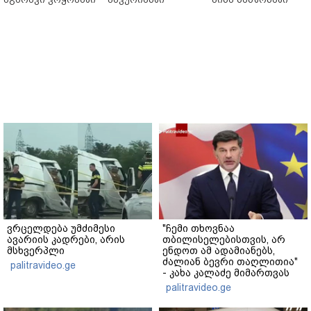
ვრცელდება უმძიმესი
"ჩემი თხოვნაა
ავარიის კადრები, არის
თბილისელებისთვის, არ
მსხვერპლი
ენდოთ ამ ადამიანებს,
ძალიან ბევრი თაღლითია"
palitravideo.ge
- კახა კალაძე მიმართვას
ავრცელებს
palitravideo.ge