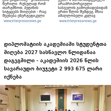
წერილი რუსულად რომ
არაპროპორციული
თარგმნოთ, პუტინის
სასჯელის გამოცხადებიდან
სიტყვებს მიიღებთ - რაც
ერთი წლის შემდეგ, მზია
შეეხება ენერგეტიკული
ამაღლობელი კვლავ
სისტემის პრობლემას,
პატიმრობაში რჩება -
www.interpressnews.ge
www.interpressnews.ge
ნამდვილად ვაპირებ
მოვუწოდებ საქართველოს
მოვიმარაგო არა მხოლოდ
მთავრობას, მისი
სანთლები, არამედ
დაუყოვნებლივი და
აღვადგინო ხაზის
უპირობო
ტელეფონიც
გათავისუფლებისკენ
დიპლომატიის აკადემიაში სტუდენტთა
მიღება 2027 სასწავლო წლიდანაა
დაგეგმილი - აკადემიის 2026 წლის
სავარაუდო ბიუჯეტი 2 993 675 ლარი
იქნება