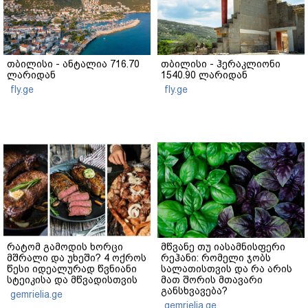
თბილისი - ანტალია 716.70
თბილისი - ჰერაკლიონი
ლარიდან
1540.90 ლარიდან
fly.ge
fly.ge
რატომ გამოდის ხორცი
მწვანე თუ იასამნისფერი
მშრალი და უხეში? 4 ოქროს
რეჰანი: რომელი ჯობს
წესი იდეალურად წვნიანი
სალათისთვის და რა არის
სტეიკისა და მწვადისთვის
მათ შორის მთავარი
განსხვავება?
gemrielia.ge
gemrielia.ge