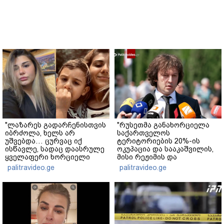
"ლაზარეს გადარჩენისთვის
"რუსეთმა განახორციელა
იბრძოლა, ხელს არ
საქართველოს
უშვებდა… ცურვაც იქ
ტერიტორიების 20%-ის
ისწავლე, სადაც დაასრულე
ოკუპაცია და სააკაშვილის,
ყველაფერი ხორციელი
მისი რეჟიმის და
ცხოვრებიდან" – რას წერს
"ნაცმოძრაობის" ღალატი
palitravideo.ge
palitravideo.ge
ხობში დაღუპული დედა-
ვერანაირად ვერ
შვილის ახლობელი?
გადაფარავს ამ
დანაშაულს" - ირაკლი
კობახიძე