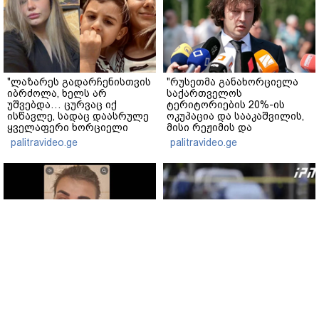
"ლაზარეს გადარჩენისთვის
"რუსეთმა განახორციელა
იბრძოლა, ხელს არ
საქართველოს
უშვებდა… ცურვაც იქ
ტერიტორიების 20%-ის
ისწავლე, სადაც დაასრულე
ოკუპაცია და სააკაშვილის,
ყველაფერი ხორციელი
მისი რეჟიმის და
ცხოვრებიდან" – რას წერს
"ნაცმოძრაობის" ღალატი
palitravideo.ge
palitravideo.ge
ხობში დაღუპული დედა-
ვერანაირად ვერ
შვილის ახლობელი?
გადაფარავს ამ
დანაშაულს" - ირაკლი
კობახიძე
ტარიელ კაკაბაძე - ნატა
ყვარელში თვითნებურად
ვიბლიანის საქმეზე
მოწყობილ ავტორბოლაზე
საზოგადოება უახლოეს
არასრუწლოვნის დაღუპვის
დღეებში გაიგებს სიახლეს,
საქმეზე 2 პირს ბრალი
დაიდება პირველი
წარედგინა