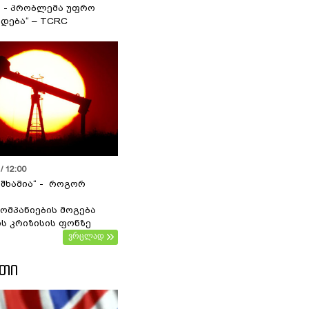
ა - პრობლემა უფრო
დება“ – TCRC
/ 12:00
 შხამია“ - როგორ
ომპანიების მოგება
ს კრიზისის ფონზე
ვრცლად
ᲔᲗᲘ