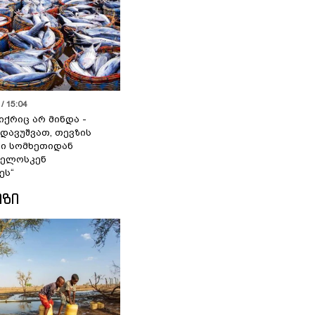
/ 15:04
იქრიც არ მინდა -
 დავუშვათ, თევზის
დი სომხეთიდან
ველოსკენ
ეს“
ᲘᲖᲘ