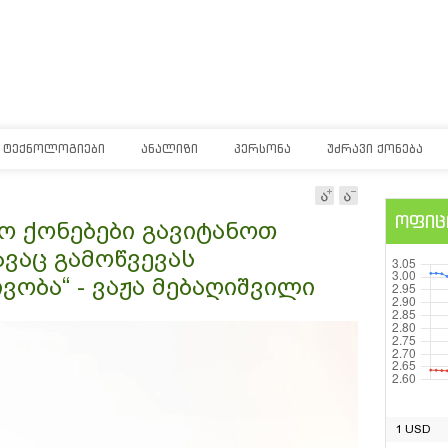
ᲢᲔᲥᲜᲝᲚᲝᲒᲘᲔᲑᲘ
ᲐᲜᲐᲚᲘᲖᲘ
ᲞᲔᲠᲡᲝᲜᲐ
ᲣᲫᲠᲐᲕᲘ ᲥᲝᲜᲔᲑᲐ
ოფიც
ო ქონებები გავიტანოთ
ვაც გამოწვევას
ვობა“ - ვაჟა მებაღიშვილი
1 USD