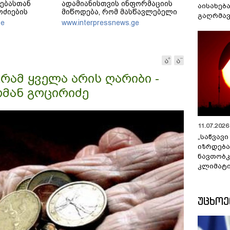
დებასთან
ადამიანისთვის ინფორმაციის
აისახებ
ოძიების
მიწოდება, რომ მასწავლებელი
გაღრმავ
ა
სექსუალურად ავიწროებდა,
ge
www.interpressnews.ge
ფაქტობრივად, წაქეზება იყო
გრამ ყველა არის ღარიბი -
ომან გოცირიძე
11.07.2026 
„საწვავი
იზრდება
ნავთობკ
კლიმატი
ᲣᲪᲮᲝ