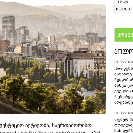
1 EUR
100 RUB
კონვ
US
ᲑᲝᲚᲝ
07.08.2026 
„როდესა
ბაზარზე
მდგომარ
ბანკი ყ
ქვეყნის
რეზერვებ
პრეზიდე
07.08.2026 
თემურ პ
ნვესტიციო აქტივობა, საერთაშორისო
რომელიც
სახელმ