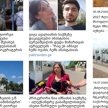
05.08.2026 
2027 წლ
მსოფლი
მეტი მშ
იქნება -
 გიორგი
გიგა ავალიანის საქმეზე
ვეთა
დაკავებული ანასტასია
 შესახებ
ბერუაშვილის დედა მიმართვას
დებასთან
ავრცელებს - "რაც ეს ამბავი
როკურატურის
ჩემს ოჯახს, ჩემს ანასტასიას
გადახდა თავს, მის მერე მე მე
palitravideo.ge
არ ვარ"
16.07.2026 
„მძღოლ
დეფიცი
მტკივნ
ეთის ე.წ.
პროკურორი ნია იმნაძის საქმეზე
საქართ
 სამინისტრო”
- ალექსანდრე გაბაშვილისთვის,
რ გიორგი
ასეთი წარსული გამოცდილების
გადაზიდ