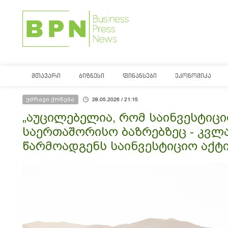
ᲛᲗᲐᲕᲐᲠᲘ
ᲑᲘᲖᲜᲔᲡᲘ
ᲤᲘᲜᲐᲜᲡᲔᲑᲘ
ᲔᲙᲝᲜᲝᲛᲘᲙᲐ
უძრავი ქონება
28.05.2026 / 21:15
„აუცილებელია, რომ საინვესტიცი
საერთაშორისო ბაზრებზეც - კვლა
წარმოადგენს საინვესტიციო აქტი