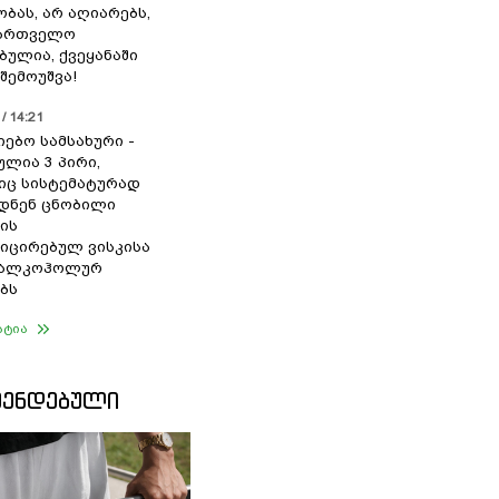
ბას, არ აღიარებს,
ქართველო
ბულია, ქვეყანაში
შემოუშვა!
/ 14:21
იებო სამსახური -
ულია 3 პირი,
ც სისტემატურად
დნენ ცნობილი
ის
ცირებულ ვისკისა
ა ალკოჰოლურ
ბს
ატია
ᲛᲔᲜᲓᲔᲑᲣᲚᲘ