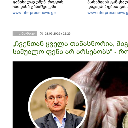
განიხილავდნენ, როგორ
ბარამიძის განცხა
ჩაიდინა გაბაშვილმა
დაკავშირებით გამ
დანაშაული - ნიას მამა ამბობს,
დაწყებას ეხმაურებ
www.interpressnews.ge
www.interpressnews.
რომ არასწორად მოიქცა, თუმცა
მამას ეუბნება, რომ სხვანაირად
ვერ მოიქცეოდა, თანამედროვე
ეპოქაში სხვანაირად ხდება
ეკონომიკა
28.05.2026 / 22:25
„ჩვენთან ყველა თანასწორია, მა
საშუალო ფენა არ არსებობს“ - რ