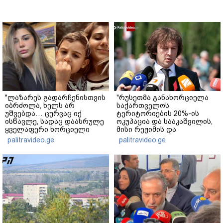
"ლაზარეს გადარჩენისთვის
"რუსეთმა განახორციელა
იბრძოლა, ხელს არ
საქართველოს
უშვებდა… ცურვაც იქ
ტერიტორიების 20%-ის
ისწავლე, სადაც დაასრულე
ოკუპაცია და სააკაშვილის,
ყველაფერი ხორციელი
მისი რეჟიმის და
ცხოვრებიდან" – რას წერს
"ნაცმოძრაობის" ღალატი
palitravideo.ge
palitravideo.ge
ხობში დაღუპული დედა-
ვერანაირად ვერ
შვილის ახლობელი?
გადაფარავს ამ
დანაშაულს" - ირაკლი
კობახიძე