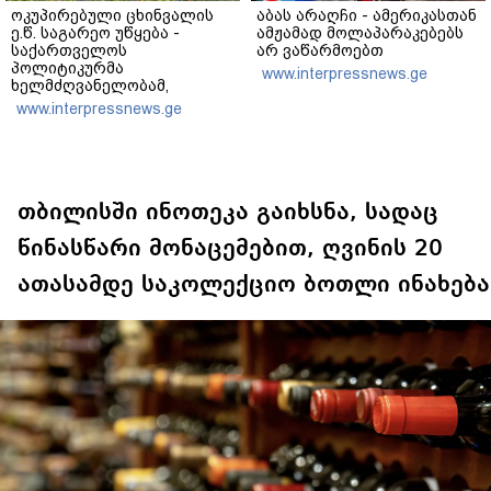
ოკუპირებული ცხინვალის
აბას არაღჩი - ამერიკასთან
ე.წ. საგარეო უწყება -
ამჟამად მოლაპარაკებებს
საქართველოს
არ ვაწარმოებთ
პოლიტიკურმა
www.interpressnews.ge
ხელმძღვანელობამ,
ირაკლი კობახიძის სახით,
www.interpressnews.ge
ოფიციალურად აღიარა
მიხეილ სააკაშვილი
სამხედრო აგრესიის
დამნაშავედ - ამიტომ, 2008
წლის აგვისტოს ომზე
პასუხისმგებლობა უნდა
თბილისში ინოთეკა გაიხსნა, სადაც
დაეკისროს ქვეყანას
წინასწარი მონაცემებით, ღვინის 20
ათასამდე საკოლექციო ბოთლი ინახება