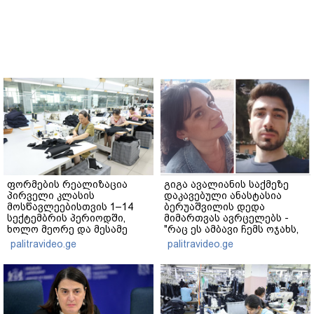
ფორმების რეალიზაცია
გიგა ავალიანის საქმეზე
პირველი კლასის
დაკავებული ანასტასია
მოსწავლეებისთვის 1–14
ბერუაშვილის დედა
სექტემბრის პერიოდში,
მიმართვას ავრცელებს -
ხოლო მეორე და მესამე
"რაც ეს ამბავი ჩემს ოჯახს,
ეტაპებზე...
ჩემს ანასტასიას გადახდა
palitravideo.ge
palitravideo.ge
თავს, მის მერე მე მე არ
ვარ"