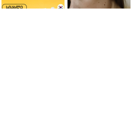
ფერმენტირებული
როდის არის ხალი საშიში
ინგრედიენტები კანის
და როგორია მისი
მოვლაში - კორეული
მოშორების მარტივი და
ინოვაციური ბრენდი Manyo
უსაფრთხო გზები
საქართველოშია
მთავარი
ჩვენ შესახებ
რეკლამა
სერვისები