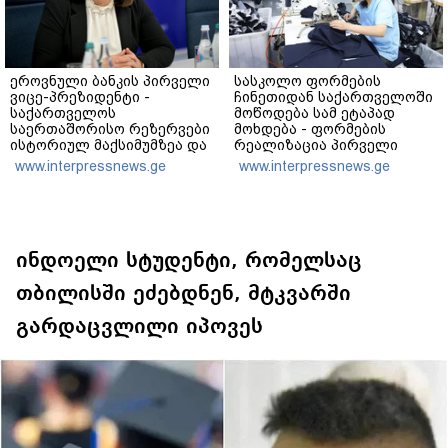
ეროვნული ბანკის პირველი
სასკოლო ფორმების
ვიცე-პრეზიდენტი -
ჩინეთიდან საქართველოში
საქართველოს
მოწოდება სამ ეტაპად
საერთაშორისო რეზერვები
მოხდება - ფორმების
ისტორიულ მაქსიმუმზეა და
რეალიზაცია პირველი
7.5 მილიარდ აშშ დოლარს
კლასის მოსწავლეებისთვის
www.interpressnews.ge
www.interpressnews.ge
აღემატება
1–14 სექტემბრის
პერიოდში, ხოლო მეორე და
მესამე ეტაპებზე -
ოქტომბრიდან დეკემბრის
ჩათვლით
განხორციელდება
ინდოელი სტუდენტი, რომელსაც
თბილისში ეძებდნენ, მტკვარში
გარდაცვლილი იპოვეს