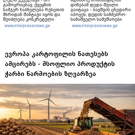
ლელა ჯეჯელავა - არ
მდინარე ხობისწყალში
გამოვრიცხავ, ქვეყნის
დინებამ დედა-შვილი
სამჯერ ჩაბნელება რუსეთის
გაიტაცა - ბავშვის ცხედარი
მხრიდან შანტაჟი იყოს და
იპოვეს, დედის სამძებრო-
შეიძლება კონკრეტული
სამაშველო სამუშაოები
პოლიტიკური მოთხოვნების
მიმდინარეობს
www.interpressnews.ge
www.interpressnews.ge
შესრულებას
უკავშირდებოდეს -
ვფიქრობ, ეს მოთხოვნები
უფრო ოკუპირებულ
რეგიონებს ეხება
ევროპა კარტოფილის ნათესებს
ამცირებს - მსოფლიო პროდუქტის
ჭარბი წარმოების ზღვარზეა