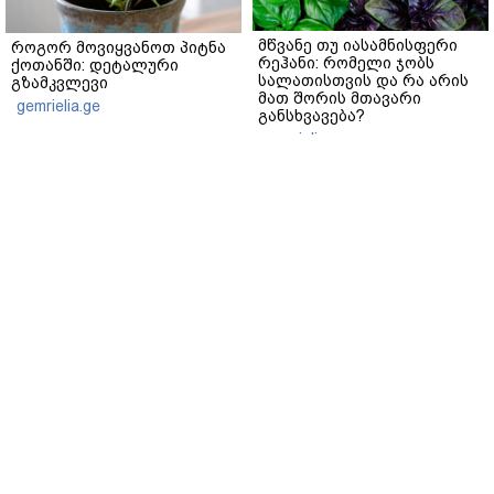
მწვანე თუ იასამნისფერი
როგორ მოვიყვანოთ პიტნა
რეჰანი: რომელი ჯობს
ქოთანში: დეტალური
სალათისთვის და რა არის
გზამკვლევი
მათ შორის მთავარი
gemrielia.ge
განსხვავება?
gemrielia.ge
sponsored by
ContentRoom
ფერმენტირებული
როდის არის ხალი საშიში
ინგრედიენტები კანის
და როგორია მისი
მოვლაში - კორეული
მოშორების მარტივი და
ინოვაციური ბრენდი Manyo
უსაფრთხო გზები
საქართველოშია