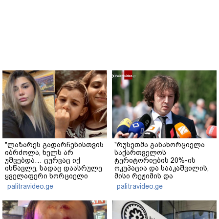
"ლაზარეს გადარჩენისთვის
"რუსეთმა განახორციელა
იბრძოლა, ხელს არ
საქართველოს
უშვებდა… ცურვაც იქ
ტერიტორიების 20%-ის
ისწავლე, სადაც დაასრულე
ოკუპაცია და სააკაშვილის,
ყველაფერი ხორციელი
მისი რეჟიმის და
ცხოვრებიდან" – რას წერს
"ნაცმოძრაობის" ღალატი
palitravideo.ge
palitravideo.ge
ხობში დაღუპული დედა-
ვერანაირად ვერ
შვილის ახლობელი?
გადაფარავს ამ
დანაშაულს" - ირაკლი
კობახიძე