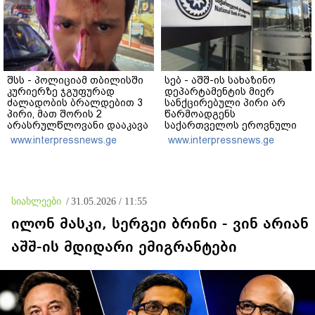
შსს - პოლიციამ თბილისში
სებ - აშშ-ის სახაზინო
კურიერზე ჯგუფურად
დეპარტამენტის მიერ
ძალადობის ბრალდებით 3
სანქცირებული პირი არ
პირი, მათ შორის 2
წარმოადგენს
არასრულწლოვანი დააკავა
საქართველოს ეროვნული
- კიდევ 2 პირის დაკავების
ბანკის რეგულირებულ
www.interpressnews.ge
www.interpressnews.ge
მიზნით კი შესაბამისი
სუბიექტს
ღონისძიებები ტარდება
სიახლეები
/
31.05.2026 / 11:55
ილონ მასკი, სერგეი ბრინი - ვინ არიან
აშშ-ის მდიდარი ემიგრანტები