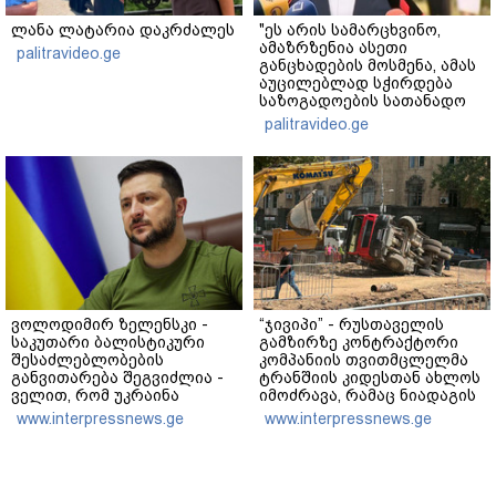
ლანა ლატარია დაკრძალეს
"ეს არის სამარცხვინო,
ამაზრზენია ასეთი
palitravideo.ge
განცხადების მოსმენა, ამას
აუცილებლად სჭირდება
საზოგადოების სათანადო
რეაქცია" - ირაკლი
palitravideo.ge
კობახიძე
ვოლოდიმირ ზელენსკი -
“ჯივიპი” - რუსთაველის
საკუთარი ბალისტიკური
გამზირზე კონტრაქტორი
შესაძლებლობების
კომპანიის თვითმცლელმა
განვითარება შეგვიძლია -
ტრანშიის კიდესთან ახლოს
ველით, რომ უკრაინა
იმოძრავა, რამაც ნიადაგის
საჭირო შედეგებს 2026–
ჩამოშლა და ტექნიკის
www.interpressnews.ge
www.interpressnews.ge
2027 წლებში მიაღწევს
მოცურება გამოიწვია,
გადაბრუნდა ავტომანქანა,
თვითმცლელში
იმყოფებოდა