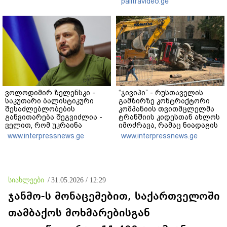
palitravideo.ge
კობახიძე
ვოლოდიმირ ზელენსკი -
“ჯივიპი” - რუსთაველის
საკუთარი ბალისტიკური
გამზირზე კონტრაქტორი
შესაძლებლობების
კომპანიის თვითმცლელმა
განვითარება შეგვიძლია -
ტრანშიის კიდესთან ახლოს
ველით, რომ უკრაინა
იმოძრავა, რამაც ნიადაგის
საჭირო შედეგებს 2026–
ჩამოშლა და ტექნიკის
www.interpressnews.ge
www.interpressnews.ge
2027 წლებში მიაღწევს
მოცურება გამოიწვია,
გადაბრუნდა ავტომანქანა,
თვითმცლელში
იმყოფებოდა
მცირეწლოვანი ბავშვი
სიახლეები
/
31.05.2026 / 12:29
ჯანმო-ს მონაცემებით, საქართველოში
თამბაქოს მოხმარებისგან