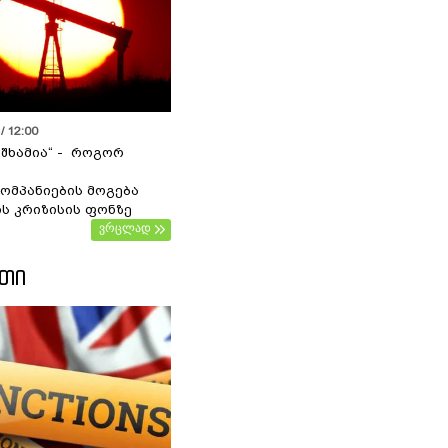
/ 12:00
 შხამია“ - როგორ
ომპანიების მოგება
ს კრიზისის ფონზე
ვრცლად
ᲔᲗᲘ