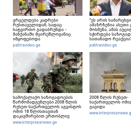
ვრცელდება კადრები
"ეს არის სამარცხვი
რუსთაველიდან, სადაც
ამაზრზენია ასეთი 
სატვირთო გადაბრუნდა -
მოსმენა, ამას აუ
მანქანაში მცირეწლოვანიც
სჭირდება საზოგად
იმყოფებოდა
სათანადო რეაქცია"
კობახიძე
palitravideo.ge
palitravideo.ge
სამოქალაქო საზოგადოების
2008 წლის რუსეთ-
წარმომადგენლები 2008 წლის
საქართველოს ომიდ
რუსეთ-საქართველოს აგვისტოს
გავიდა
ომის 18 წლისთავთან
www.interpressnews.
დაკავშირებით ერთობლივ
განცხადებას ავრცელებენ
www.interpressnews.ge