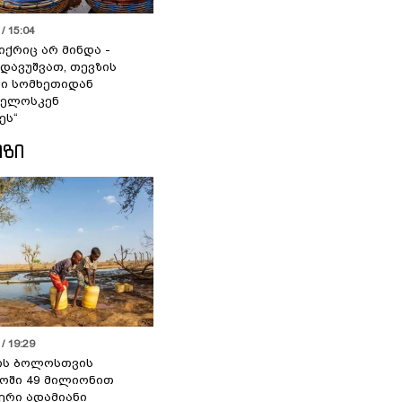
/ 15:04
იქრიც არ მინდა -
 დავუშვათ, თევზის
დი სომხეთიდან
ველოსკენ
ეს“
ᲘᲖᲘ
/ 19:29
ის ბოლოსთვის
ოში 49 მილიონით
იერი ადამიანი