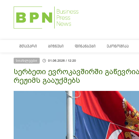
ᲛᲗᲐᲕᲐᲠᲘ
ᲑᲘᲖᲜᲔᲡᲘ
ᲤᲘᲜᲐᲜᲡᲔᲑᲘ
ᲔᲙᲝᲜᲝᲛᲘᲙᲐ
სიახლეები
01.06.2026 / 12:20
სერბეთი ევროკავშირში გაწევრი
რეჟიმს გააუქმებს