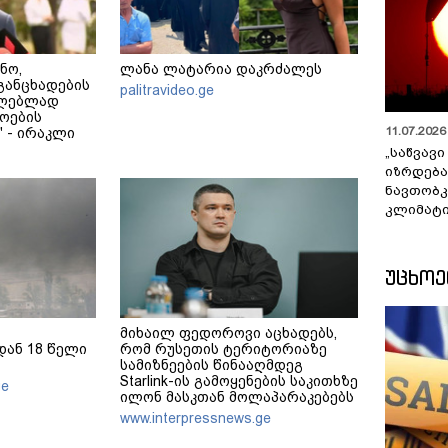
ნო,
ლანა ლატარია დაკრძალეს
განცხადების
palitravideo.ge
ცილებლად
ოების
11.07.2026 
 - ირაკლი
„საწვავი
იზრდება
ნავთობკ
კლიმატი
ᲣᲪᲮᲝ
მიხაილ ფედოროვი აცხადებს,
ან 18 წელი
რომ რუსეთის ტერიტორიაზე
სამიზნეების წინააღმდეგ
Starlink-ის გამოყენების საკითხზე
ge
ილონ მასკთან მოლაპარაკებებს
აწარმოებს
www.interpressnews.ge