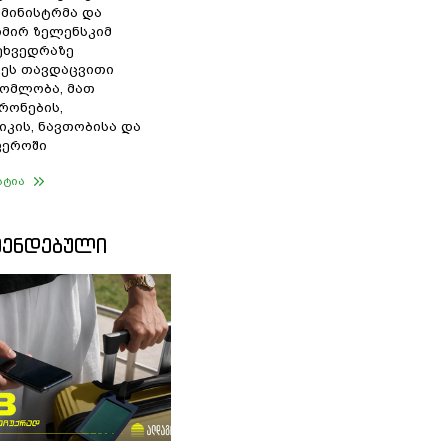
 მინისტრმა და
მირ ზელენსკიმ
შეხვედრაზე
ეს თავდაცვითი
ომლობა, მათ
რონების,
იკის, ნავთობისა და
ფეროში
ატია
ᲛᲔᲜᲓᲔᲑᲣᲚᲘ