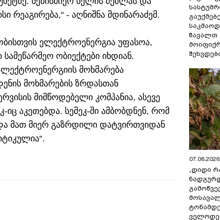
ქტზე. ნებისმიერ ხელის შეშლას და
სასტუმრ
ი რეაგირება,“ - აღნიშნა მდინარაძემ.
გაუქმებე
საკმაოდ
წავალთ 
ობისთვის ელექტროენერგია უფასოა,
მოიფიქრ
შეხვდებ
ამეწარმეო ობიექტები იხდიან.
 ელექტროენერგიის მოხმარება
დენის მოხმარების ზრდასთან
რვისის მიმწოდებელი კომპანია, ასევე
-იც აკეთებდა. სემეკ-ში ამბობდნენ, რომ
ს და მათ მიერ გაზრდილი დატვირთვიდან
ტიკულია“.
07.08.2026 
„დიდი რ
ნადგურდ
გამოწვევ
მოსავალ
ტონამდ
ველოდებ