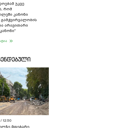
დოებამ უკვე
ა, რომ
ილეში კანონი
 გამჭვირვალობის
და არავითარი
კანონი"
ატია
ᲛᲔᲜᲓᲔᲑᲣᲚᲘ
/ 12:50
ელზე მდებარე