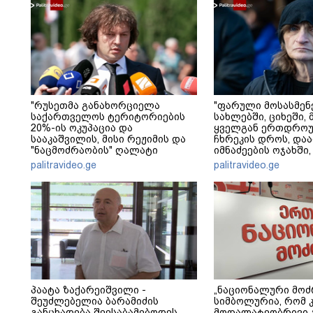
"რუსეთმა განახორციელა
"ფარული მოსასმენ
საქართველოს ტერიტორიების
სახლებში, ციხეში, 
20%-ის ოკუპაცია და
ყველგან ერთდრო
სააკაშვილის, მისი რეჟიმის და
ჩხრეკის დროს, დაამ
"ნაცმოძრაობის" ღალატი
იმნაძეების ოჯახში,
ვერანაირად ვერ გადაფარავს
მოსასმენი იყო..." - 
palitravideo.ge
palitravideo.ge
ამ დანაშაულს" - ირაკლი
კობახიძე
პაატა ზაქარეიშვილი -
„ნაციონალური მოძ
შეუძლებელია ბარამიძის
სიმბოლურია, რომ 
განცხადება შეესაბამებოდეს
მოღალატეობრივი 