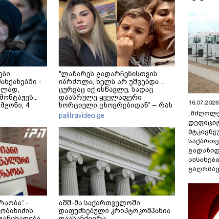
ები
"ლაზარეს გადარჩენისთვის
მანქანებში -
იბრძოლა, ხელს არ უშვებდა…
ულად,
ცურვაც იქ ისწავლე, სადაც
ონტაჟეს...
დაასრულე ყველაფერი
16.07.2026 
 მგონი, 4
ხორციელი ცხოვრებიდან" – რას
ეკა კუპატაძე
წერს ხობში დაღუპული დედა-
„მძღოლ
palitravideo.ge
შვილის ახლობელი?
დეფიცი
მტკივნ
საქართ
გადაზიდ
აისახებ
გაღრმავ
რაობა“ -
აშშ-მა საქართველოში
კობახიძის
დაფუძნებული კრიპტოკომპანია
განცხადება
დაასანქცირა