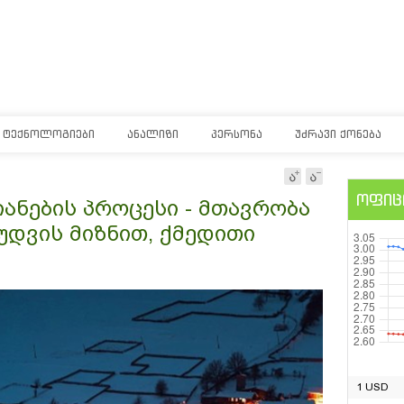
ᲢᲔᲥᲜᲝᲚᲝᲒᲘᲔᲑᲘ
ᲐᲜᲐᲚᲘᲖᲘ
ᲞᲔᲠᲡᲝᲜᲐ
ᲣᲫᲠᲐᲕᲘ ᲥᲝᲜᲔᲑᲐ
ოფიც
იანების პროცესი - მთავრობა
უდვის მიზნით, ქმედითი
1 USD