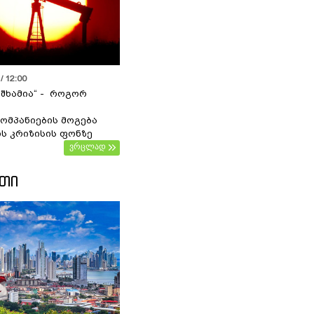
/ 12:00
 შხამია“ - როგორ
ომპანიების მოგება
ს კრიზისის ფონზე
ვრცლად
ᲔᲗᲘ