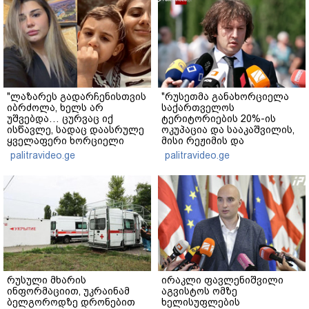
"ლაზარეს გადარჩენისთვის
"რუსეთმა განახორციელა
იბრძოლა, ხელს არ
საქართველოს
უშვებდა… ცურვაც იქ
ტერიტორიების 20%-ის
ისწავლე, სადაც დაასრულე
ოკუპაცია და სააკაშვილის,
ყველაფერი ხორციელი
მისი რეჟიმის და
ცხოვრებიდან" – რას წერს
"ნაცმოძრაობის" ღალატი
palitravideo.ge
palitravideo.ge
ხობში დაღუპული დედა-
ვერანაირად ვერ
შვილის ახლობელი?
გადაფარავს ამ
დანაშაულს" - ირაკლი
კობახიძე
რუსული მხარის
ირაკლი ფავლენიშვილი
ინფორმაციით, უკრაინამ
აგვისტოს ომზე
ბელგოროდზე დრონებით
ხელისუფლების