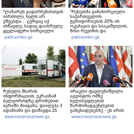
"ლაზარეს გადარჩენისთვის
"რუსეთმა განახორციელა
იბრძოლა, ხელს არ
საქართველოს
უშვებდა… ცურვაც იქ
ტერიტორიების 20%-ის
ისწავლე, სადაც დაასრულე
ოკუპაცია და სააკაშვილის,
ყველაფერი ხორციელი
მისი რეჟიმის და
ცხოვრებიდან" – რას წერს
"ნაცმოძრაობის" ღალატი
palitravideo.ge
palitravideo.ge
ხობში დაღუპული დედა-
ვერანაირად ვერ
შვილის ახლობელი?
გადაფარავს ამ
დანაშაულს" - ირაკლი
კობახიძე
რუსული მხარის
ირაკლი ფავლენიშვილი
ინფორმაციით, უკრაინამ
აგვისტოს ომზე
ბელგოროდზე დრონებით
ხელისუფლების
იერიში მიიტანა, დაიღუპა 3
წარმომადგენლების
ადამიანი და დაშავდა 25
განცხადებებზე - ეს არის
ეროვნული ინტერესების
www.interpressnews.ge
www.interpressnews.ge
აშკარა ღალატი - არავის
შერჩება რუსული სქემის
ნაწილად ყოფნა