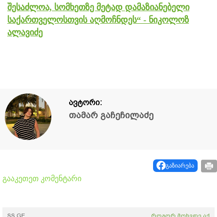
შესაძლოა, სომხეთზე მეტად დამაზიანებელი
საქართველოსთვის აღმოჩნდეს“ - ნიკოლოზ
ალავიძე
ავტორი:
თამარ გაჩეჩილაძე
გაზიარება
გააკეთეთ კომენტარი
SS.GE
როგორ მოხვდე აქ